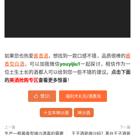
器
如果您也热爱
酱香酒
，想找到一款口感不错，品质很棒的
酱
香型白酒
，可以加我微信
youyijiu1
一起探讨，相信作为一
位土生土长的酒都人可以给到您一些不错的建议。
点击下面
的
美酒抢购专区
查看更多惊喜
！
赞(
2
)
福利大礼包/酒惠淘

十五年坤沙酒
坤沙酒
上一篇
下一篇
生产一瓶酱香型坤沙酒真的需要
王子酒是坤沙吗？茅台王子酒是