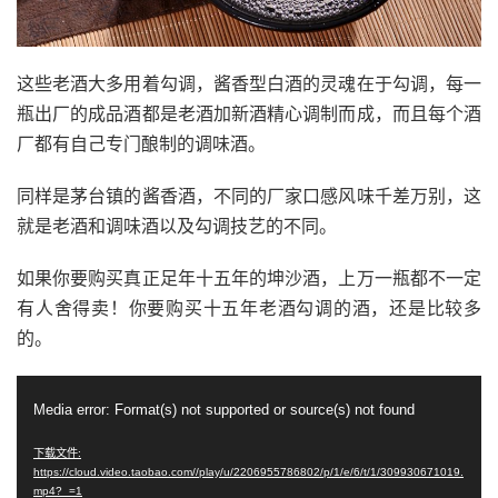
这些老酒大多用着勾调，酱香型白酒的灵魂在于勾调，每一
瓶出厂的成品酒都是老酒加新酒精心调制而成，而且每个酒
厂都有自己专门酿制的调味酒。
同样是茅台镇的酱香酒，不同的厂家口感风味千差万别，这
就是老酒和调味酒以及勾调技艺的不同。
如果你要购买真正足年十五年的坤沙酒，上万一瓶都不一定
有人舍得卖！你要购买十五年老酒勾调的酒，还是比较多
的。
视
Media error: Format(s) not supported or source(s) not found
频
播
下载文件:
https://cloud.video.taobao.com//play/u/2206955786802/p/1/e/6/t/1/309930671019.
放
mp4?_=1