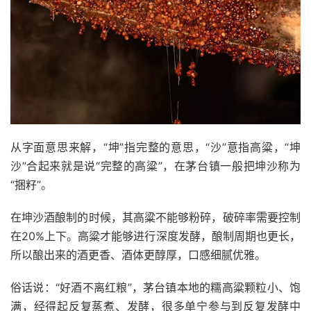
从字面意思来解，“坤”指完整的意思，“沙”意指高粱，“坤
沙”合起来就是说“完整的高粱”，在茅台镇一般把坤沙称为
“捆籽”。
在坤沙酒酿制的时候，其高粱不能够粉碎，破碎率需要控制
在20%上下。高粱才能够进行深度发酵，酿制周期也更长，
所以酿出来的酒更香、酒体更醇厚，口感细腻优雅。
俗话说：“好酒不离红粮”，茅台镇本地的糯高粱颗粒小、饱
满，经得起反复蒸煮、发酵，很多单宁参与到反复发酵中