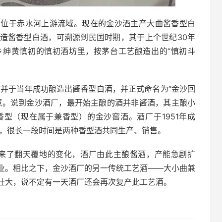
其位于赤水河上游流域。现在的金沙酒主产大曲酱香型白
造酱香型白酒，可溯源到民国时期，其于上个世纪30年
乡绅黄慎初的慎初酒坊里，按茅台工艺酿造出的“慎初斗
，并于当年成功酿造出酱香型白酒，并正式命名为“金沙回
意。说到金沙酒厂，最开始主酿的酒并非酱酒，其主酿小
型（现在属于兼香型）的金沙窖酒。酒厂于1951年成
厂，很长一段时间是两种香型酒共同生产、销售。
带来了翻天覆地的变化，酒厂由此主酿酱酒，产能急剧扩
业。相比之下，金沙酒厂的另一传统工艺酒——大小曲兼
壮大，说不定有一天酒厂还会再次复产此工艺酒。