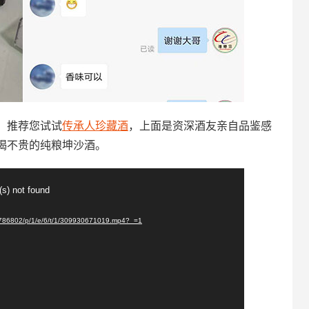
，推荐您试试
传承人珍藏酒
，上面是资深酒友亲自品鉴感
喝不贵的纯粮坤沙酒。
(s) not found
5786802/p/1/e/6/t/1/309930671019.mp4?_=1