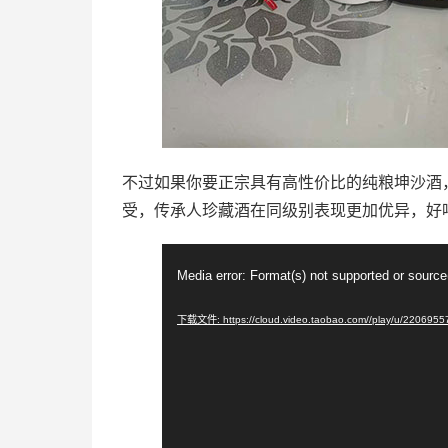
不过如果你要正宗具有高性价比的纯粮坤沙酒
受，传承人珍藏酒在同级别表现更加优异，好
视
Media error: Format(s) not supported or source
频
播
下载文件: https://cloud.video.taobao.com//play/u/220695
放
器