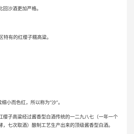
比回沙酒更加严格。
区特有的红缨子糯高粱。
粱细小而色红，所以称为“沙”。
红缨子高粱经过酱香型白酒传统的一二九八七（一年一个
酵，七次取酒）酿制工艺生产出来的顶级酱香型白酒。