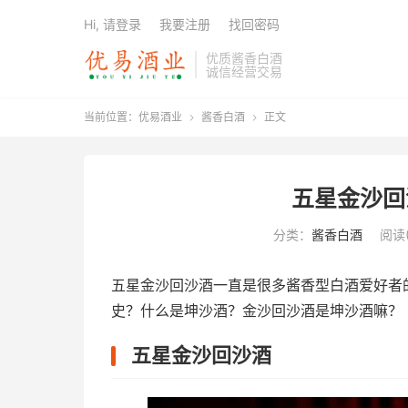
Hi, 请登录
我要注册
找回密码
优质酱香白酒
诚信经营交易
当前位置：
优易酒业
酱香白酒
正文


五星金沙回
分类：
酱香白酒
阅读(
五星金沙回沙酒一直是很多酱香型白酒爱好者
史？什么是坤沙酒？金沙回沙酒是坤沙酒嘛？
五星金沙回沙酒