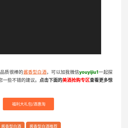
，品质很棒的
酱香型白酒
，可以加我微信
youyijiu1
一起探
您一些不错的建议。
点击下面的
美酒抢购专区
查看更多惊
福利大礼包/酒惠淘
酱香型白酒
酱香型白酒推荐