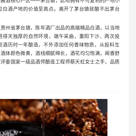
国酱酒核心产区——茅台镇，此地拥有不可复制的产地小
型白酒产地的价值至高点。离开了茅台镇就酿不出茅台
区贵州省茅台镇，陈年酒厂出品的高端精品白酒，以当地
用得天独厚的自然环境，端午采曲，重阳下沙、两次投
取酒历时一年酿造，不外添加任何香味物质，从投料生
，酒体颜色微黄，酒线细腻绵长，酒花均匀饱满，闻香舒
家评委国家一级品酒师酿造工程师蔡天虹女士之手，品质