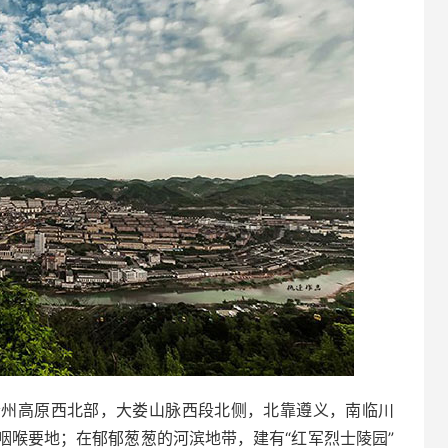
贵州高原西北部，大娄山脉西段北侧，北靠遵义，南临川
咽喉要地；在郁郁葱葱的河滨地带，建有“红军烈士陵园”