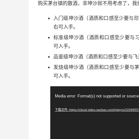
购买茅台镇的散酒，非坤沙就不用考虑了，我
入门级坤沙酒（酒质和口感至少要与珍
右可入手。
标准级坤沙酒（酒质和口感至少要与习酒
可入手。
品鉴级坤沙酒（酒质和口感至少要与飞天
发烧级坤沙酒（酒质和口感至少要与茅台
可入手。
视
Media error: Format(s) not supported or source
频
播
下载文件: https://cloud.video.taobao.com//play/u/220695
放
器