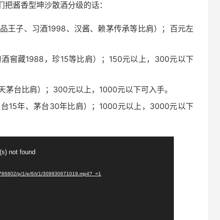
们把酱香型坤沙散酒分级的话：
品王子、习酒1998、汉酱、赖茅传承等比肩）；百元左
窖藏1988，珍15等比肩）；150元以上，300元以下
茅台比肩）；300元以上，1000元以下可入手。
15年、茅台30年比肩）；1000元以上，3000元以下
(s) not found
5786802/p/1/e/6/t/1/309930671019.mp4?_=1