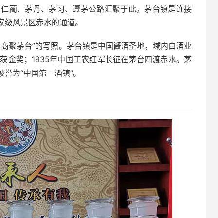
境，仁蔺、茅丹、茅习、遵茅公路汇聚于此。茅台镇是连接
家级风景区赤水的通道。
秦商聚茅台”的写照。茅台镇是中国酱酒圣地，域内白酒业
荣获金奖；1935年中国工农红军长征在茅台四渡赤水。茅
誉为“中国第一酒镇”。