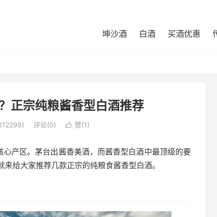
坤沙酒
白酒
买酒优惠
？正宗纯粮酱香型白酒推荐
12299)
评论(0)
赞(
1
)

酒核心产区。茅台出酱香美酒，而酱香型白酒中最顶级的要
就来给大家推荐几款正宗的纯粮食酱香型白酒。