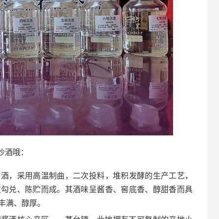
沙酒哦：
白酒，采用高温制曲，二次投料，堆积发酵的生产工艺，
过勾兑、陈贮而成。其酒味呈酱香、窖底香、醇甜香而具
丰满、醇厚。