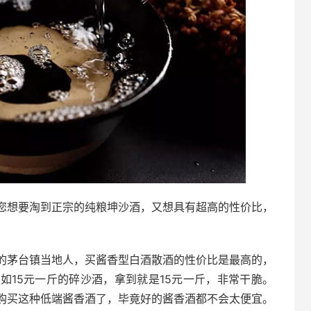
您想要淘到正宗的纯粮坤沙酒，又想具有超高的性价比，
的茅台镇当地人，买酱香型白酒散酒的性价比是最高的，
如15元一斤的碎沙酒，拿到就是15元一斤，非常干脆。
购买这种低端酱香酒了，毕竟好的酱香酒都不会太便宜。