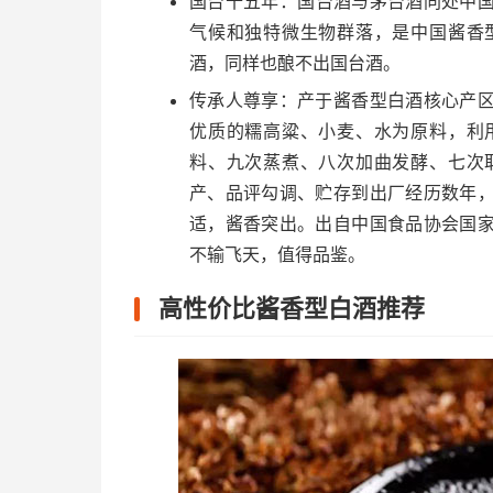
国台十五年：国台酒与茅台酒同处中
气候和独特微生物群落，是中国酱香
酒，同样也酿不出国台酒。
传承人尊享：产于酱香型白酒核心产
优质的糯高粱、小麦、水为原料，利
料、九次蒸煮、八次加曲发酵、七次
产、品评勾调、贮存到出厂经历数年
适，酱香突出。出自中国食品协会国
不输飞天，值得品鉴。
高性价比酱香型白酒推荐