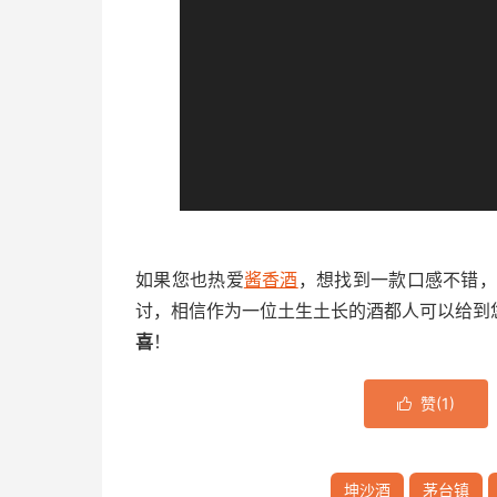
如果您也热爱
酱香酒
，想找到一款口感不错
讨，相信作为一位土生土长的酒都人可以给到
喜
！
赞(
1
)

坤沙酒
茅台镇