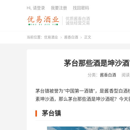
Hi, 请登录
我要注册
找回密码
优质酱香白酒
诚信经营交易
当前位置：
优易酒业
酱香白酒
正文


茅台那些酒是坤沙酒
分类：
酱香白酒
阅读(
茅台镇被誉为“中国第一酒镇”，是酱香型白
素坤沙酒，那么茅台那些酒是坤沙酒呢？今天
茅台镇