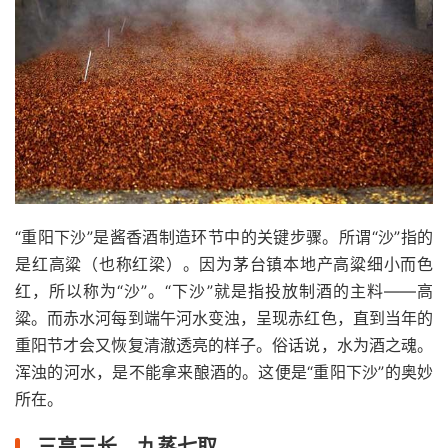
“重阳下沙”是酱香酒制造环节中的关键步骤。所谓“沙”指的
是红高粱（也称红梁）。因为茅台镇本地产高粱细小而色
红，所以称为“沙”。“下沙”就是指投放制酒的主料——高
粱。而赤水河每到端午河水变浊，呈现赤红色，直到当年的
重阳节才会又恢复清澈透亮的样子。俗话说，水为酒之魂。
浑浊的河水，是不能拿来酿酒的。这便是“重阳下沙”的奥妙
所在。
三高三长，九蒸七取