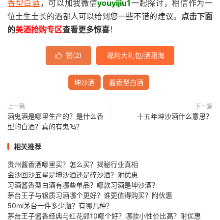
香型白酒
，可以加我微信
youyijiu1
一起探讨，相信作为一
位土生土长的酒都人可以给到您一些不错的建议。
点击下面
的
美酒抢购专区
查看更多惊喜
！
赞(
2
)
福利大礼包/酒惠淘

坤沙酒
酱香型白酒
上一篇
下一篇
酒鬼酒是哪里生产的？是什么香
十五年坤沙酒什么意思？
型的白酒？真的有鬼吗？
相关推荐
贵州酱香酒哪里买？怎么买？揭秘行业真相
金沙回沙五星是坤沙酒还是碎沙酒？附优惠
习酒酱香型白酒有哪些单品？哪款习酒是坤沙酒？
茅台王子与银质习酒哪个更好？谁更值得购买？附优惠
50ml茅台一件多少瓶？有哪几种？
茅台王子酱香经典与红花郎10哪个好？哪款小性价比高？附优惠