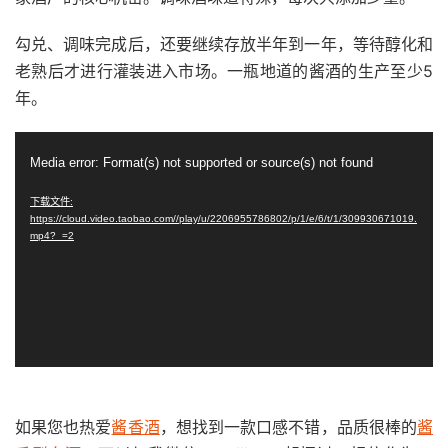
勾兑、调味完成后，还要继续存放半年到一年，等待醇化和
老熟后才进行灌装进入市场。一瓶地道的酱酒的生产至少5
年。
视
Media error: Format(s) not supported or source(s) not found
频
播
下载文件:
https://cloud.video.taobao.com//play/u/2206955786802/p/1/e/6/t/1/309930671019.
放
mp4?_=2
器
如果您也热爱
酱香酒
，想找到一款口感不错，品质很棒的
酱