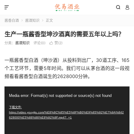



酱香白酒
酱酒知识
正文


生产一瓶酱香型坤沙酒真的需要五年以上吗？
分类：
酱酒知识
评论(0)
赞(
2
)

一瓶酱香型白酒（坤沙酒）从投料到出厂，30道工序、165
个工艺环节，需要5年时间。我们可以从茅台酒的这一段视
频看看酱香型白酒诞生的2628000分钟。
视
Media error: Format(s) not supported or source(s) not found
频
播
下载文件:
https://video.youyijiu.com/%E8%8C%85%E5%8F%B0%E9%85%92%E7%9A%842
放
628000%E5%88%86%E9%92%9F.mp4?_=1
器