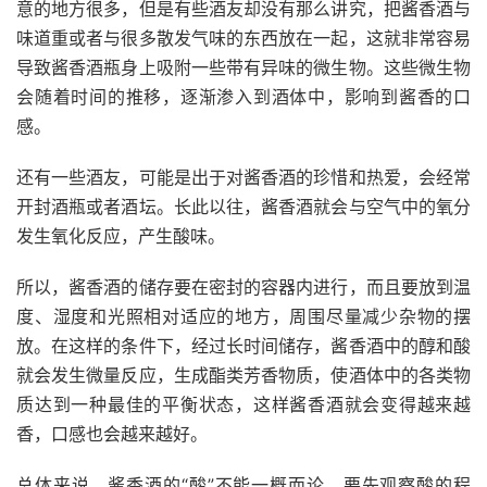
意的地方很多，但是有些酒友却没有那么讲究，把酱香酒与
味道重或者与很多散发气味的东西放在一起，这就非常容易
导致酱香酒瓶身上吸附一些带有异味的微生物。这些微生物
会随着时间的推移，逐渐渗入到酒体中，影响到酱香的口
感。
还有一些酒友，可能是出于对酱香酒的珍惜和热爱，会经常
开封酒瓶或者酒坛。长此以往，酱香酒就会与空气中的氧分
发生氧化反应，产生酸味。
所以，酱香酒的储存要在密封的容器内进行，而且要放到温
度、湿度和光照相对适应的地方，周围尽量减少杂物的摆
放。在这样的条件下，经过长时间储存，酱香酒中的醇和酸
就会发生微量反应，生成酯类芳香物质，使酒体中的各类物
质达到一种最佳的平衡状态，这样酱香酒就会变得越来越
香，口感也会越来越好。
总体来说，酱香酒的“酸”不能一概而论，要先观察酸的程