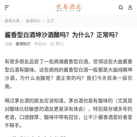



酱香白酒
酱酒知识
正文


酱香型白酒坤沙酒酸吗？为什么？正常吗？
分类：
酱酒知识
评论(0)
赞(
1
)

有很多朋友品尝了一些高端酱香型白酒，觉得这些大曲酱香
型白酒有酸味。这些高档的酱香型白酒一般都是大曲纯粮坤
沙酒，为什么会酸呢？是正常的吗？我们今天就来一探究
竟。
喝过茅台酒的朋友应该知道，茅台酒也是有酸味的（尤其是
对酸味比较敏感的酒友更是深有体会），特别是存储多年的
老酒，口感醇厚、酸味中带有回甘，让不少酱香酒爱好者爱
不释手。