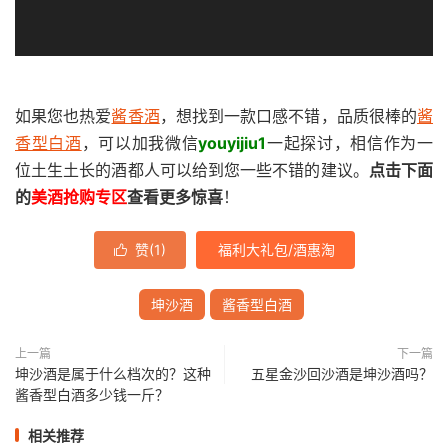
如果您也热爱
酱香酒
，想找到一款口感不错，品质很棒的
酱
香型白酒
，可以加我微信
youyijiu1
一起探讨，相信作为一
位土生土长的酒都人可以给到您一些不错的建议。
点击下面
的
美酒抢购专区
查看更多惊喜
！
赞(
1
)
福利大礼包/酒惠淘

坤沙酒
酱香型白酒
上一篇
下一篇
坤沙酒是属于什么档次的？这种
五星金沙回沙酒是坤沙酒吗？
酱香型白酒多少钱一斤？
相关推荐