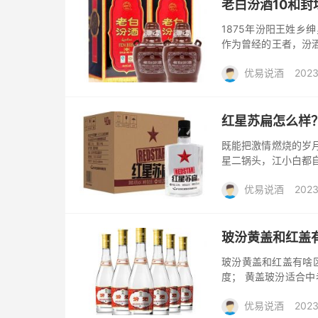
老白汾酒10和封
1875年汾阳王姓乡
作为曾经的王者，汾
酒，原来百元内常见，
优易说酒
2023
包/酒惠淘
红星苏扁怎么样
既能把激情燃烧的岁
星二锅头，江小白都
系列产品。苏扁的瓶
优易说酒
2023
表达了一...
包/酒惠淘
玻汾黄盖和红盖
玻汾黄盖和红盖有啥区
度； 黄盖玻汾适合中
的黄盖玻汾更适合用来
优易说酒
2023