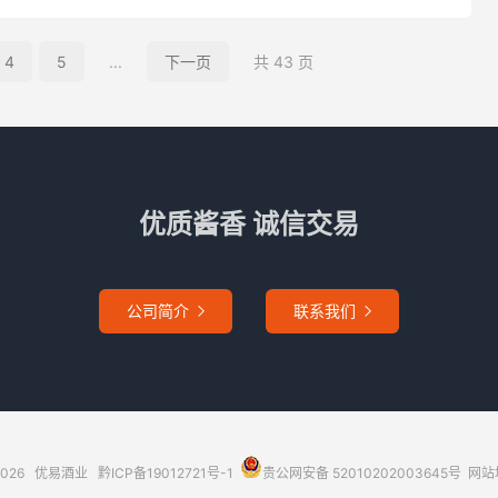
4
5
...
下一页
共 43 页
优质酱香 诚信交易
公司简介
联系我们


2026
优易酒业
黔ICP备19012721号-1
贵公网安备 52010202003645号
网站