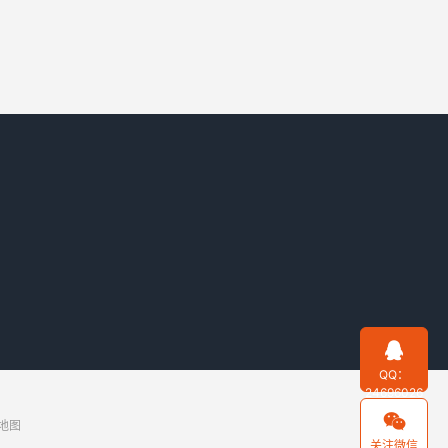

QQ：
24696026

地图
关注微信