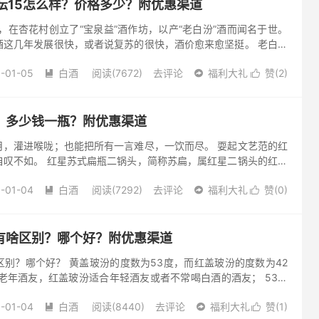
坛15怎么样？价格多少？附优惠渠道
绅，在杏花村创立了“宝泉益”酒作坊，以产“老白汾”酒而闻名于世。
酒这几年发展很快，或者说复苏的很快，酒价愈来愈坚挺。 老白汾
现在难了。 这酒可以看做汾酒的镜子，往里是它的影子，在外...
-01-05
白酒
阅读(7672)
去评论
福利大礼
赞(
2
)



？多少钱一瓶？附优惠渠道
月，灌进喉咙；也能把所有一言难尽，一饮而尽。 耍起文艺范的红
自叹不如。 红星苏式扁瓶二锅头，简称苏扁，属红星二锅头的红色
型采用复古的时尚造型，宣扬了一种酷文化，因其复古的特点，也
-01-04
白酒
阅读(7292)
去评论
福利大礼
赞(
0
)



有啥区别？哪个好？附优惠渠道
别？哪个好？ 黄盖玻汾的度数为53度，而红盖玻汾的度数为42
老年酒友，红盖玻汾适合年轻酒友或者不常喝白酒的酒友； 53度
收藏。 清明时节雨，纷纷路上行人，欲断魂…...
-01-04
白酒
阅读(8440)
去评论
福利大礼
赞(
1
)


