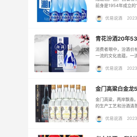
前身是1954年成立
“国营全州县酒厂”。早
优易说酒
2023
包/酒惠淘
青花汾酒20年
消费者眼中，汾酒价格
一流的文化底蕴，一
让不入流的宣传给毁了
优易说酒
2023
包/酒惠淘
金门高粱白金龙
金门高粱，两岸飘香。
的生产工艺和汾酒清
它比老白汾好，不喜欢
优易说酒
2023
级...
包/酒惠淘