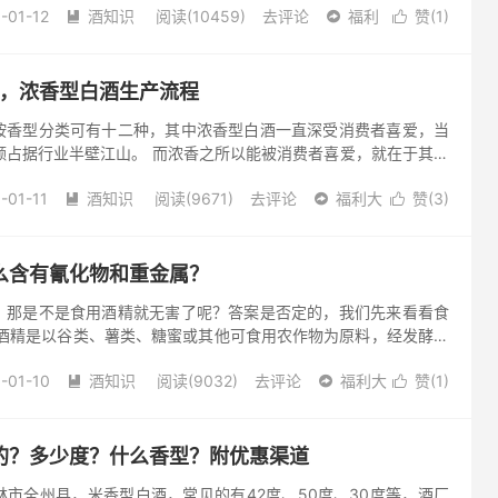
-01-12
酒知识
阅读(10459)
去评论
福利
赞(
1
)



艺，浓香型白酒生产流程
按香型分类可有十二种，其中浓香型白酒一直深受消费者喜爱，当
额占据行业半壁江山。 而浓香之所以能被消费者喜爱，就在于其所
因。 浓香型白酒具有窖香浓郁、绵甜爽洌、香味协调、尾净味长的
-01-11
酒知识
阅读(9671)
去评论
福利大
赞(
3
)



么含有氰化物和重金属？
，那是不是食用酒精就无害了呢？答案是否定的，我们先来看看食
用酒精是以谷类、薯类、糖蜜或其他可食用农作物为原料，经发酵、
食品工业使用的含水酒精。 食用酒精由于酿造工艺以及原料的不
-01-10
酒知识
阅读(9032)
去评论
福利大
赞(
1
)



的？多少度？什么香型？附优惠渠道
市全州县，米香型白酒，常见的有42度、50度、30度等，酒厂