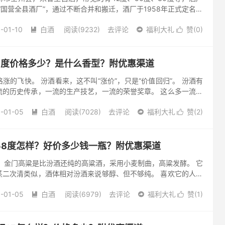
的“国营全县酒厂”，通过不断合并和搬迁，酒厂于1958年正式定名为
期的全州县酒厂只生产低度米酒，1960年，酒厂正式试...
-01-10
白酒
阅读(9232)
去评论
福利大礼
赞(
0
)



53度价格多少？是什么香型？附优惠渠道
涨的飞快。 汾酒看来，这不叫“涨价”，只是“价值回归”。 汾酒有
流的历史传承，一流的生产技艺，一流的荣誉奖章。 这么多一流，
。 汾酒总想走自己的路，让别人说去吧。 茅台不这么想，它是...
-01-05
白酒
阅读(7028)
去评论
福利大礼
赞(
2
)



58度怎样？好价多少钱一瓶？附优惠渠道
 金门高粱是比汾酒还纯的高粱酒，采用小麦制曲，高粱发酵。 它
蒸二次清类似，酒体相对汾酒来说够醇、但不够纯。 喜欢它的人说
的说连二锅头都不如。 你如果喜欢清香，可以试一试。 白金龙特
-01-05
白酒
阅读(6979)
去评论
福利大礼
赞(
1
)


