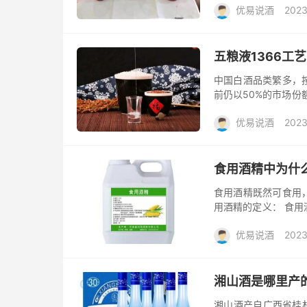
优易说酒
2023
和、协调，香味...
大礼包/酒惠淘
五粮液1366工
中国白酒品类繁多，
前仍以50%的市场份
具备的品质与风味基
优易说酒
2023
特点，...
礼包/酒惠淘
食用酒精中为什
食用酒精既然可食用
用酒精的定义： 食
蒸馏精制而成的，供
优易说酒
2023
同，可以产...
礼包/酒惠淘
湘山酒是哪里产
湘山酒产自广西省桂林