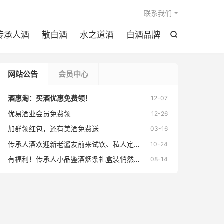

联系我们
传承人酒
散白酒
水之道酒
白酒品牌

网站公告
会员中心
酒惠淘：买酒优惠免费领！
12-07
优易酒业会员免费领
12-26
加群领红包，还有美酒免费送
03-16
传承人酒欢迎新老酱友前来试饮、私人定制、代理、加盟
10-24
有福利！传承人小品鉴酒烟条礼盒装悄然上线
08-14