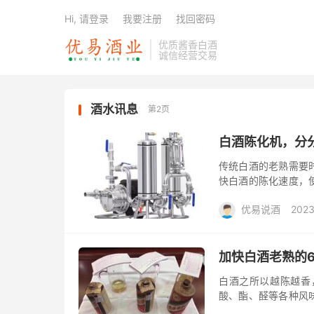
Hi, 请登录
我要注册
找回密码
优质酱香白酒
诚信经营交易
酒水讯息
第2页
白酒陈化机，分
传统白酒的老熟需要
快白酒的陈化速度，
更多的利润呢？白酒
优易说酒
2023
内变得柔和、...
大礼包/酒惠淘
加快白酒老熟的
白酒之所以越陈越香
酸、酯、醛等各种风
境，白酒的酯化、水