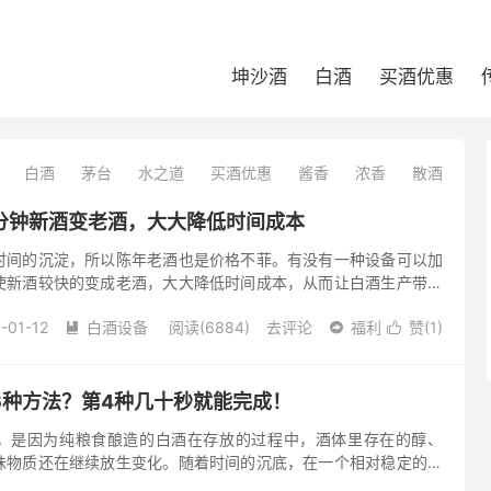
坤沙酒
白酒
买酒优惠
白酒
茅台
水之道
买酒优惠
酱香
浓香
散酒
分钟新酒变老酒，大大降低时间成本
时间的沉淀，所以陈年老酒也是价格不菲。有没有一种设备可以加
使新酒较快的变成老酒，大大降低时间成本，从而让白酒生产带来
陈化机应运而生，使用白酒陈化机对白酒催陈，酒体能在较短时间
-01-12
白酒设备
阅读(6884)
去评论
福利
赞(
1
)



6种方法？第4种几十秒就能完成！
，是因为纯粮食酿造的白酒在存放的过程中，酒体里存在的醇、
味物质还在继续放生变化。随着时间的沉底，在一个相对稳定的环
解、缩合和氧化还原促进了酒体的老熟，使得白酒风味变得更加柔