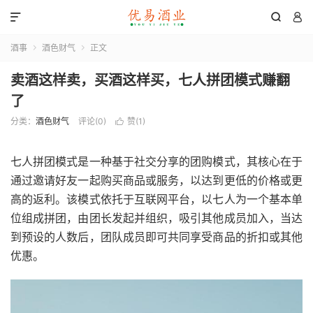



酒事
酒色财气
正文


卖酒这样卖，买酒这样买，七人拼团模式赚翻
了
分类：
酒色财气
评论(0)
赞(
1
)

七人拼团模式是一种基于社交分享的团购模式，其核心在于
通过邀请好友一起购买商品或服务，以达到更低的价格或更
高的返利。该模式依托于互联网平台，以七人为一个基本单
位组成拼团，由团长发起并组织，吸引其他成员加入，当达
到预设的人数后，团队成员即可共同享受商品的折扣或其他
优惠。