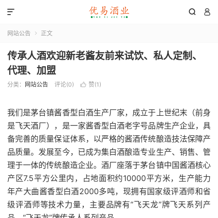



网站公告
正文

传承人酒欢迎新老酱友前来试饮、私人定制、
代理、加盟
分类：
网站公告
评论(0)
赞(
1
)

我们是茅台镇酱香型白酒生产厂家，成立于上世纪末（前身
是飞天酒厂），是一家酱香型白酒老字号品牌生产企业，具
备完善的质量保证体系，以严格的酱酒传统酿造技法保障产
品质量。发展至今，已成为集白酒酿造专业生产、销售、管
理于一体的传统酿造企业。酒厂座落于茅台镇中国酱酒核心
产区7.5平方公里内，占地面积约10000平方米，生产能力
年产大曲酱香型白酒2000多吨，现拥有国家级评酒师和省
级评酒师等技术力量，主要品牌有“飞天龙”牌飞天系列产
品、“飞天龙”牌传承人系列产品。