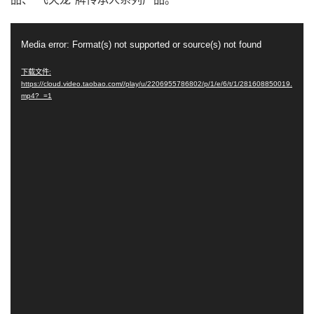
视
Media error: Format(s) not supported or source(s) not found
频
播
下载文件:
https://cloud.video.taobao.com//play/u/2206955786802/p/1/e/6/t/1/281608850019.
放
mp4?_=1
器