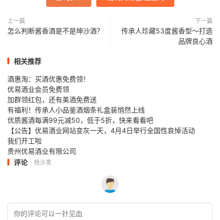
上一篇
下一篇
怎么判断酱香酒是不是坤沙酒？
传承人珍藏53度酱香型～打造
品牌良心酒
相关推荐
酒惠淘：买酒优惠免费领！
优易酒业会员免费领
加群领红包，还有美酒免费送
有福利！传承人小品鉴酒烟条礼盒装悄然上线
优质酱酒每满99元减50，低于5折，快来看看吧
【公告】优易酒业网站变灰一天，4月4日举行全国性哀悼活动
我们开工啦
贵州优易酒业有限公司
评论
抢沙发