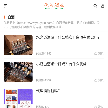



白酒
优易酒业（https://www.youyijiu.com/）白酒频道分享白酒相关的知识、资
讯，了解跟多白酒相关的内容，就到优易酒业。
水之道酒属于什么档次？白酒有优惠吗？
阅读(6484)
赞(
1
)

小瓶白酒哪个好喝？有什么优势
阅读(7453)
赞(
1
)

代理酒赚钱吗？
阅读(7177)
赞(
2
)
