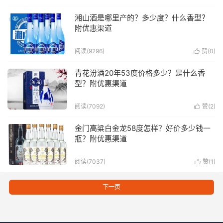
湘山酒是哪里产的？多少度？什么香型？
附优惠渠道
阅读(9296)
赞(
0
)

青花汾酒20年53度价格多少？是什么香
型？附优惠渠道
阅读(7092)
赞(
2
)

金门高粱白金龙58度怎样？好价多少钱一
瓶？附优惠渠道
阅读(7037)
赞(
1
)

下一页