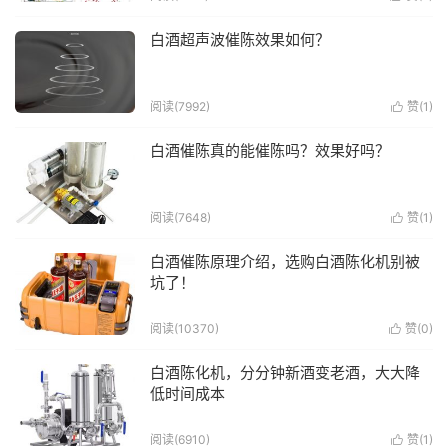
白酒超声波催陈效果如何？
阅读(7992)
赞(
1
)

白酒催陈真的能催陈吗？效果好吗？
阅读(7648)
赞(
1
)

白酒催陈原理介绍，选购白酒陈化机别被
坑了！
阅读(10370)
赞(
0
)

白酒陈化机，分分钟新酒变老酒，大大降
低时间成本
阅读(6910)
赞(
1
)
