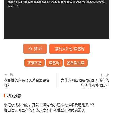
https://cloud.video.taobao.com//play/u/2206955786802/p/1/e/6/t/1/352250570103.
放
mp4?_=1
器
赞(
2
)
福利大礼包/酒惠淘

买酒优惠
酒惠淘
酱香型白酒
上一篇
下一篇
老百姓怎么买飞天茅台酒更省
为什么喝红酒要“醒酒”？所有的
钱？
红酒都需要醒吗？
相关推荐
小程序成本指南，开发白酒电商小程序的详细费用是多少？
湘山酒是哪里产的？多少度？什么香型？附优惠渠道