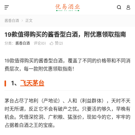



酱香白酒
正文

19款值得购买的酱香型白酒，附优惠领取指南
分类：
酱香白酒
评论(0)
赞(
2
)

19款值得购买的酱香型白酒，覆盖了不同的价格带和不同消
费层次，每一款附优惠领取指南！
1、
飞天茅台
茅台占尽了地利（产地论）、人和（利益群体），天时不天
时无所谓，反正它不会有破产之忧。只要活的够久，早晚有
机会。凭借深挖洞、广积粮、猛涨价，现如今的它，牢牢的
占据着白酒之王的宝座。