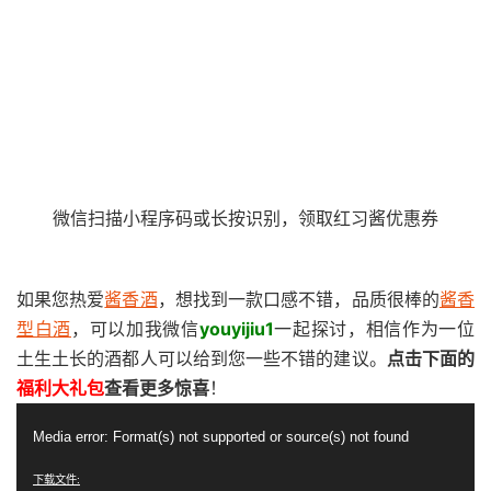
微信扫描小程序码或长按识别，领取红习酱优惠券
如果您热爱
酱香酒
，想找到一款口感不错，品质很棒的
酱香
型白酒
，可以加我微信
youyijiu1
一起探讨，相信作为一位
土生土长的酒都人可以给到您一些不错的建议。
点击下面的
福利大礼包
查看更多惊喜
！
视
Media error: Format(s) not supported or source(s) not found
频
播
下载文件: