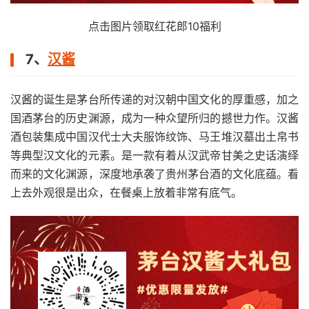
点击图片领取红花郎10福利
7、
汉酱
汉酱的诞生是茅台所传递的对汉朝中国文化的厚重感，加之
国酒茅台的历史渊源，成为一种众望所归的撼世力作。汉酱
酒包装集成中国汉代士大夫服饰纹饰、马王堆汉墓出土帛书
等典型汉文化的元素。是一款有着从汉武帝甘美之史话演绎
而来的文化渊源，深度地承袭了贵州茅台酒的文化底蕴。看
上去外观很是出众，在餐桌上放着非常有底气。