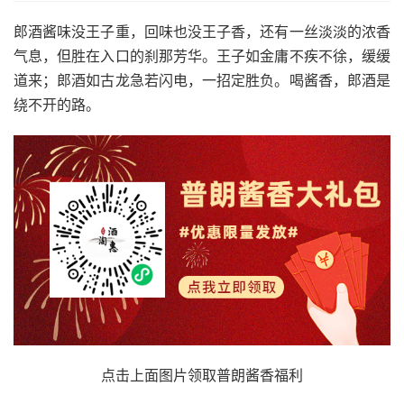
郎酒酱味没王子重，回味也没王子香，还有一丝淡淡的浓香
气息，但胜在入口的刹那芳华。王子如金庸不疾不徐，缓缓
道来；郎酒如古龙急若闪电，一招定胜负。喝酱香，郎酒是
绕不开的路。
点击上面图片领取普朗酱香福利