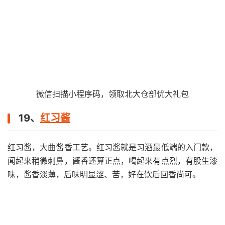
微信扫描小程序码，领取北大仓部优大礼包
19、
红习酱
红习酱，大曲酱香工艺。红习酱就是习酒最低端的入门款，
闻起来稍微刺鼻，酱香还算正点，喝起来有点烈，有股生漆
味，酱香淡薄，后味明显涩、苦，好在饮后回香尚可。