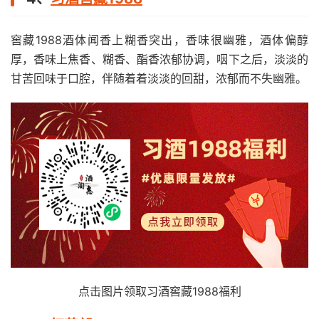
窖藏1988酒体闻香上糊香突出，香味很幽雅，酒体偏醇
厚，香味上焦香、糊香、酯香浓郁协调，咽下之后，淡淡的
甘苦回味于口腔，伴随着着淡淡的回甜，浓郁而不失幽雅。
点击图片领取习酒窖藏1988福利