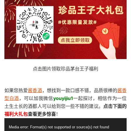
点击图片领取珍品茅台王子福利
如果您热爱
酱香酒
，想找到一款口感不错，品质很棒的
酱香
型白酒
，可以加我微信
youyijiu1
一起探讨，相信作为一位
土生土长的酒都人可以给到您一些不错的建议。
点击下面的
福利大礼包
查看更多惊喜
！
视
Media error: Format(s) not supported or source(s) not found
频