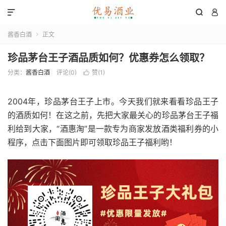



酱香白酒
正文

珍品茅台王子酒品质如何？优惠券怎么领取？
分类：
酱香白酒
评论(0)
赞(
1
)

2004年，珍品茅台王子上市。今天我们就来看看珍品王子
的酒质如何！在这之前，先把大家最关心的珍品茅台王子福
利给到大家，“酒惠淘”是一款专为商家发放酒类福利券的小
程序，点击下面图片即可领取珍品王子福利哟！