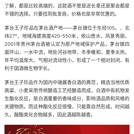
了解，都是比较高端的，这款酒不管是送长辈还是聚会都是
不错的选择。只要找到批发商，价格也是非常优惠的。
茅台王子珍品在茅台酒产地——茅台镇位于东经105。、北
纬27°，地域海拔高度420-550米，依山傍水，风景秀丽，
2001年贵州茅台酒被认定为原产地域保护产品，茅台镇四
面环山，一水中流，地处河谷地带，冬季暖和，夏季炎热，
年平均温席大、气相对流动性小，形成了一个相对封闭、有
利于国酒微生物学长。
茅台王子珍品作为国内中端酱香白酒的典范，精选当地优质
高粱、小麦采用传统酿造工艺经酿造而成，白酒中有机物发
生酯化反应，是白酒重要的香味成分，影响酒品质和风格的
关键物质。而这种酯化反应很慢，只能靠自然形成，时间越
久，酸酯类化合物越多，因此酒越陈越香。