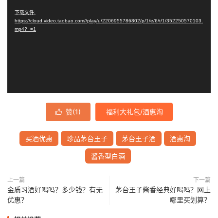
播
下载文件:
https://cloud.video.taobao.com//play/u/2206955786802/p/1/e/6/t/1/352250570103.
放
mp4?_=1
器
赞(
1
)
福利大礼包/酒惠淘

买酒优惠
珍品茅台王子
茅台王子酒
酒惠淘
酱香型白酒
上一篇
下一篇
金质习酒好喝吗？多少钱？有无
茅台王子酱香经典好喝吗？网上
优惠？
哪里买划算？