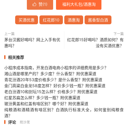
赞(
1
)
福利大礼包/酒惠淘

买酒优惠
红花郎10
酒惠淘
酱香型白酒
上一篇
下一篇
茅台汉酱好喝吗？网上入手有优
红花郎15好喝吗？酒质如何？有
惠吗？
没有买酒优惠？
相关推荐
小程序成本指南，开发白酒电商小程序的详细费用是多少？
湘山酒是哪里产的？多少度？什么香型？附优惠渠道
青花汾酒20年53度价格多少？是什么香型？附优惠渠道
金门高粱白金龙58度怎样？好价多少钱一瓶？附优惠渠道
老白汾酒10和封坛15怎么样？价格多少？附优惠渠道
红星苏扁怎么样？多少钱一瓶？附优惠渠道
玻汾黄盖和红盖有啥区别？哪个好？附优惠渠道
纯粮酒和酒精酒有啥区别？白酒执行标准大全，如何鉴别纯粮食
酒？
评论
抢沙发