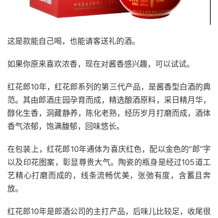
这是款能自己喝，也能请客送礼的酒。
如果你原来喜欢浓香，现在对酱香感兴趣，可以试试。
红花郎10年，红花郎系列的第三代产品，是酱香型白酒的典
范。其由郎酒庄园孕育而成，精选酿酒原料，采日精月华，
醇化生香，洞藏静养，陈化老熟，经历岁月打磨而成，酒体
香气浓郁，饱满馥郁，回味悠长。
在包装上，红花郎10年通体为喜庆红色，配以金色的“郎”字
以及印花图案，彰显尊贵大气。陶瓷的瓶身是经过105道工
艺精心打磨而成的，线条流畅优美，张弛有度，含蓄且奔
放。
红花郎10年是郎酒公司的主打产品，后味儿比较足，收尾很