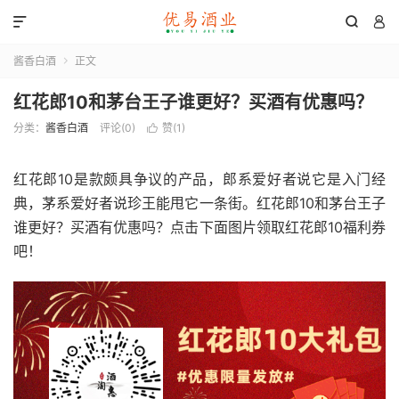



酱香白酒
正文

红花郎10和茅台王子谁更好？买酒有优惠吗？
分类：
酱香白酒
评论(0)
赞(
1
)

红花郎10是款颇具争议的产品，郎系爱好者说它是入门经
典，茅系爱好者说珍王能甩它一条街。红花郎10和茅台王子
谁更好？买酒有优惠吗？点击下面图片领取红花郎10福利券
吧！