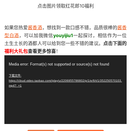
点击图片领取红花郎10福利
如果您热爱
酱香酒
，想找到一款口感不错，品质很棒的
酱香
型白酒
，可以加我微信
youyijiu1
一起探讨，相信作为一位
土生土长的酒都人可以给到您一些不错的建议。
点击下面的
福利大礼包
查看更多惊喜
！
视
Media error: Format(s) not supported or source(s) not found
频
播
下载文件:
https://cloud.video.taobao.com//play/u/2206955786802/p/1/e/6/t/1/352250570103.
放
mp4?_=1
器