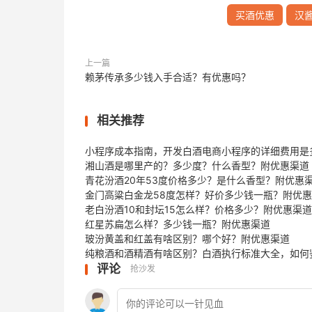
买酒优惠
汉
上一篇
赖茅传承多少钱入手合适？有优惠吗？
相关推荐
小程序成本指南，开发白酒电商小程序的详细费用是
湘山酒是哪里产的？多少度？什么香型？附优惠渠道
青花汾酒20年53度价格多少？是什么香型？附优惠
金门高粱白金龙58度怎样？好价多少钱一瓶？附优
老白汾酒10和封坛15怎么样？价格多少？附优惠渠道
红星苏扁怎么样？多少钱一瓶？附优惠渠道
玻汾黄盖和红盖有啥区别？哪个好？附优惠渠道
纯粮酒和酒精酒有啥区别？白酒执行标准大全，如何
评论
抢沙发