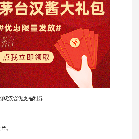
领取汉酱优惠福利券
之差。