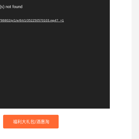
(s) not found
5786802/p/1/e/6/t/1/352250570103.mp4?_=1
福利大礼包/酒惠淘