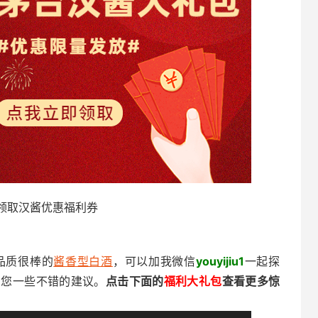
领取汉酱优惠福利券
品质很棒的
酱香型白酒
，可以加我微信
youyijiu1
一起探
到您一些不错的建议。
点击下面的
福利大礼包
查看更多惊