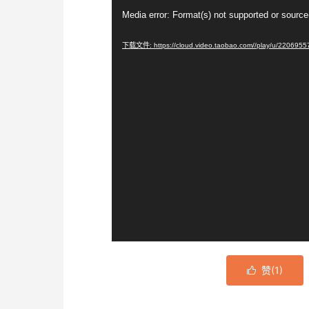
视
Media error: Format(s) not supported or source
频
播
下载文件: https://cloud.video.taobao.com//play/u/220695
放
器
赞(
1
)
