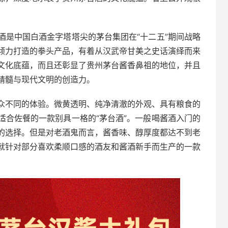
酒是中国白酒金字塔塔尖的茅台集团在“十二五”期间战略
倾力打造的拳头产品，有着从汉武帝甘美之史话演绎而来
文化底蕴，而且还彰显了贵州茅台酱香鼻祖的地位，并且
精髓与现代文明的创造力。
众不同的体验。微黄透明、纯净清澈的外观、具有粮食的
适合佐餐的一款别具一格的“茅台酒”。一般喝酱酒入门的
的选择。但是对老酒鬼而言，酱香味、醇厚度都达不到老
就针对部分喜欢柔顺口感的酒友和酱酒新手而生产的一款