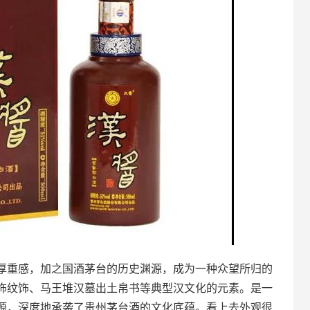
厚重感，加之国酒茅台的历史渊源，成为一种众望所归的
饰纹饰、马王堆汉墓出土帛书等典型汉文化的元素。是一
源，深度地承袭了贵州茅台酒的文化底蕴。看上去外观很