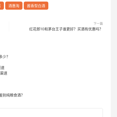
酱
酒惠淘
酱香型白酒
下一篇
红花郎10和茅台王子谁更好？买酒有优惠吗？
多少？
渠道
惠渠道
鉴别纯粮食酒？