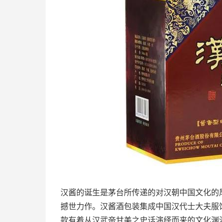
汉酱的诞生是茅台所传递的对汉朝中国文化的
撼世力作。汉酱酒包装集成中国汉代士大夫服
款有着从汉武帝甘美之史话演绎而来的文化渊