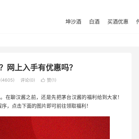
坤沙酒
白酒
买酒优惠
？网上入手有优惠吗？
(4605)
评论(0)
赞(
1
)

儿。在聊汉酱之前，还是先把茅台汉酱的福利给到大家！
程序，点击下面的图片即可前往领取福利！