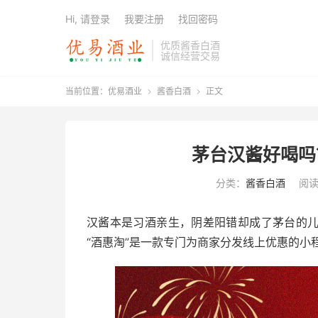
Hi, 请登录
我要注册
找回密码
优质酱香白酒
诚信经营交易
当前位置：
优易酒业
酱香白酒
正文


茅台汉酱好喝吗
分类：
酱香白酒
阅读
汉酱本是习酒亲生，阴差阳错却成了茅台的
“酒惠淘”是一款专门为商家分发线上优惠的小