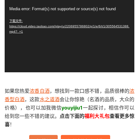
视
Media error: Format(s) not supported or source(s) not found
频
播
下载文件:
https://cloud.video.taobao.com//play/u/2206955786802/p/1/e/6/t/1/305564531388.
放
mp4?_=1
器
如果您热爱
浓香白酒
，想找到一款口感不错，品质很棒的
浓
香型白酒
，这款
水之道酒
会让你惊艳（名酒的品质，大众的
价格），也可以加我微信
youyijiu1
一起探讨，相信作可以
给到您一些不错的建议。
点击下面的
福利大礼包
查看更多惊
喜
！