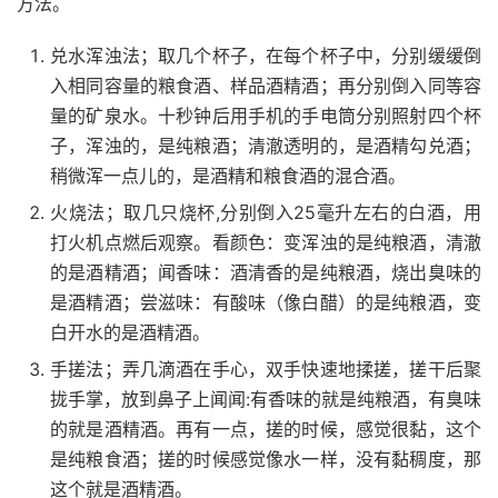
方法。
兑水浑浊法；取几个杯子，在每个杯子中，分别缓缓倒
入相同容量的粮食酒、样品酒精酒；再分别倒入同等容
量的矿泉水。十秒钟后用手机的手电筒分别照射四个杯
子，浑浊的，是纯粮酒；清澈透明的，是酒精勾兑酒；
稍微浑一点儿的，是酒精和粮食酒的混合酒。
火烧法；取几只烧杯,分别倒入25毫升左右的白酒，用
打火机点燃后观察。看颜色：变浑浊的是纯粮酒，清澈
的是酒精酒；闻香味：酒清香的是纯粮酒，烧出臭味的
是酒精酒；尝滋味：有酸味（像白醋）的是纯粮酒，变
白开水的是酒精酒。
手搓法；弄几滴酒在手心，双手快速地揉搓，搓干后聚
拢手掌，放到鼻子上闻闻:有香味的就是纯粮酒，有臭味
的就是酒精酒。再有一点，搓的时候，感觉很黏，这个
是纯粮食酒；搓的时候感觉像水一样，没有黏稠度，那
这个就是酒精酒。