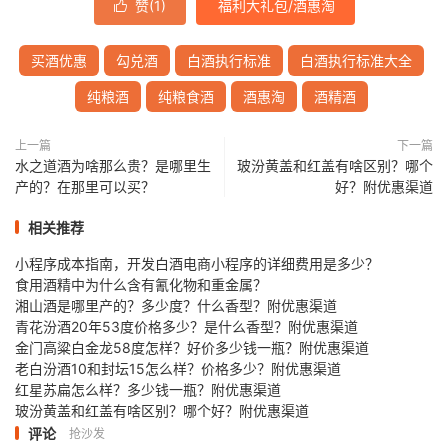
赞(
1
)
福利大礼包/酒惠淘

买酒优惠
勾兑酒
白酒执行标准
白酒执行标准大全
纯粮酒
纯粮食酒
酒惠淘
酒精酒
上一篇
下一篇
水之道酒为啥那么贵？是哪里生
玻汾黄盖和红盖有啥区别？哪个
产的？在那里可以买？
好？附优惠渠道
相关推荐
小程序成本指南，开发白酒电商小程序的详细费用是多少？
食用酒精中为什么含有氰化物和重金属？
湘山酒是哪里产的？多少度？什么香型？附优惠渠道
青花汾酒20年53度价格多少？是什么香型？附优惠渠道
金门高粱白金龙58度怎样？好价多少钱一瓶？附优惠渠道
老白汾酒10和封坛15怎么样？价格多少？附优惠渠道
红星苏扁怎么样？多少钱一瓶？附优惠渠道
玻汾黄盖和红盖有啥区别？哪个好？附优惠渠道
评论
抢沙发