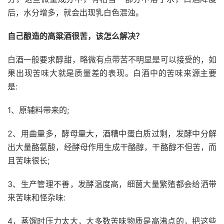
后，水分增多，就会出现乳白色混浊。
自己酿造的高粱酒很苦，该怎么解决？
白酒一般要求醇甜，略微有点带苦不明显是可以接受的，如
果出现苦味大就是质量差的表现。白酒中的苦味来源主要
是:
1、原辅料带来的;
2、用曲量多，酵母量大，酒糟中蛋白质过剩，发酵中分解
出大量酪氨酸，经酵母作用生成干酪醇，干酪醇不但苦，而
且苦味很长;
3、生产管理不善，发酵温度高，细菌大量繁殖都会给洒带
来苦味和怪杂味:
4，蒸馏时压力太大，大多数苦味物质是高沸点的，把这些