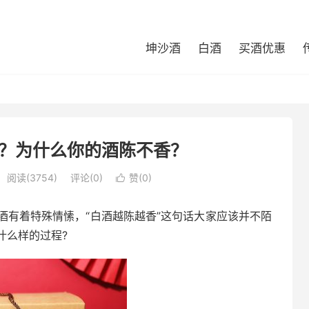
坤沙酒
白酒
买酒优惠
？为什么你的酒陈不香？
阅读(3754)
评论(0)
赞(
0
)

酒有着特殊情愫，“白酒越陈越香”这句话大家应该并不陌
什么样的过程?