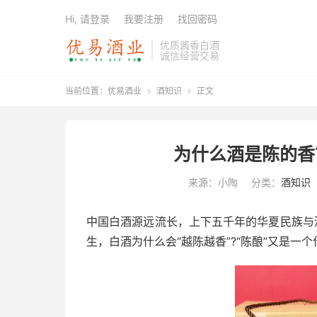
Hi, 请登录
我要注册
找回密码
优质酱香白酒
诚信经营交易
当前位置：
优易酒业
酒知识
正文


为什么酒是陈的香
来源：小陶
分类：
酒知识
中国白酒源远流长，上下五千年的华夏民族与
生，白酒为什么会“越陈越香”?“陈酿”又是一个