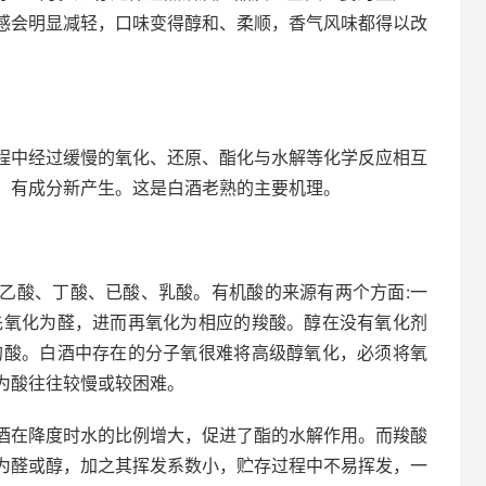
感会明显减轻，口味变得醇和、柔顺，香气风味都得以改
程中经过缓慢的氧化、还原、酯化与水解等化学反应相互
，有成分新产生。这是白酒老熟的主要机理。
乙酸、丁酸、已酸、乳酸。有机酸的来源有两个方面:一
先氧化为醛，进而再氧化为相应的羧酸。醇在没有氧化剂
的酸。白酒中存在的分子氧很难将高级醇氧化，必须将氧
为酸往往较慢或较困难。
酒在降度时水的比例增大，促进了酯的水解作用。而羧酸
为醛或醇，加之其挥发系数小，贮存过程中不易挥发，一