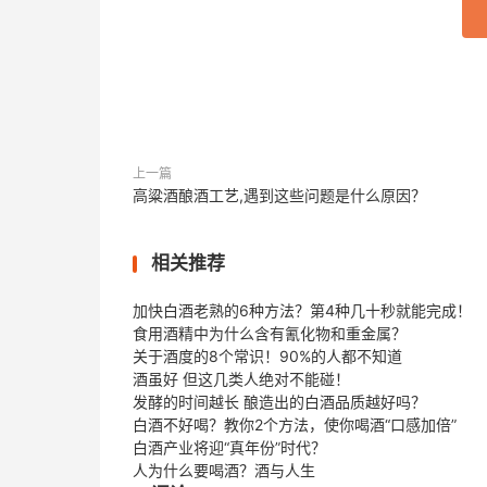
上一篇
高粱酒酿酒工艺,遇到这些问题是什么原因？
相关推荐
加快白酒老熟的6种方法？第4种几十秒就能完成！
食用酒精中为什么含有氰化物和重金属？
关于酒度的8个常识！90%的人都不知道
酒虽好 但这几类人绝对不能碰！
发酵的时间越长 酿造出的白酒品质越好吗？
白酒不好喝？教你2个方法，使你喝酒“口感加倍”
白酒产业将迎“真年份”时代？
人为什么要喝酒？酒与人生