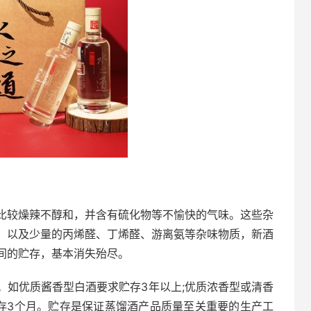
比较燥辣不醇和，并含有硫化物等不愉快的气味。这些杂
，以及少量的丙烯醛、丁烯醛、游离氨等杂味物质，新酒
间的贮存，基本消失殆尽。
。如优质酱香型白酒要求贮存3年以上;优质浓香型或清香
贮存3个月。贮存是保证蒸馏酒产品质量至关重要的生产工