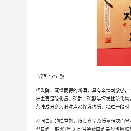
“新酒”与“老熟
经发酵、蒸馏而得的新酒，具有辛辣刺激感，
味主要是硫化氢、硫醇、硫醚等挥发性硫化物
杂味成分多为低沸点易挥发物质，经过一段时
不同白酒的贮存期，按其香型及质量档次而异
型白酒一般需1年以上;普通级白酒最短也应