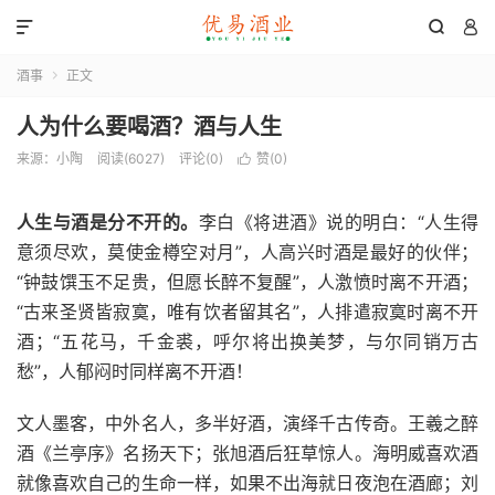



酒事
正文

人为什么要喝酒？酒与人生
来源：小陶
阅读(6027)
评论(0)
赞(
0
)

人生与酒是分不开的。
李白《将进酒》说的明白：“人生得
意须尽欢，莫使金樽空对月”，人高兴时酒是最好的伙伴；
“钟鼓馔玉不足贵，但愿长醉不复醒”，人激愤时离不开酒；
“古来圣贤皆寂寞，唯有饮者留其名”，人排遣寂寞时离不开
酒；“五花马，千金裘，呼尔将出换美梦，与尔同销万古
愁”，人郁闷时同样离不开酒！
文人墨客，中外名人，多半好酒，演绎千古传奇。王羲之醉
酒《兰亭序》名扬天下；张旭酒后狂草惊人。海明威喜欢酒
就像喜欢自己的生命一样，如果不出海就日夜泡在酒廊；刘