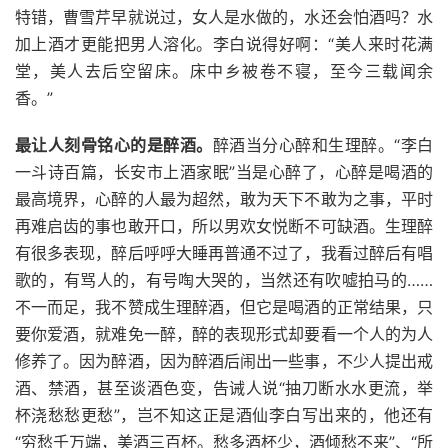
特错，曹雪芹早就说过，女人是水做的，水还会怕酒吗？水
加上酒才更能把男人溶化。李白说得好啊：“美人来时花满
堂，美人去后空留床。床中乡被卷不寝，至今三载闻余
香。”
最让人刻骨铭心的是醉酒。
醉酒当分心醉和生理醉。“李白
一斗诗百篇，长安市上酒家眠”当是心醉了，心醉是喝酒的
最高境界，心醉的人最为超然，敢为天下不敢为之事，平时
再难启齿的事也敢开口，所以男欢女悦断不可缺酒。生理醉
有很多表现，醉后呼呼大睡再普通不过了，我看过醉后有唱
歌的，有骂人的，有号啕大哭的，当然还有吹嘘拍马的……
不一而足，我不赞成生理醉酒，但它是喝酒的正常结果，只
要你爱酒，就难免一醉，醉的表现形式却要看一个人的为人
修养了。因为醉酒，因为醉酒后闹出一些事，不少人提出戒
酒、禁酒，甚至谈酒色变，告诫人说“抽刀断水水更流，举
杯浇愁愁更愁”，岂不知这正是酒仙李白写出来的，他还有
“穷愁千万端，美酒三百杯。愁多酒杯少，酒倾愁不来”、“所