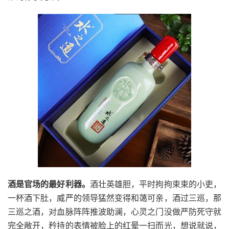
酒是官场的最好利器。
酒壮英雄胆，平时拘拘束束的小吏，
一杯酒下肚，威严的领导猛然变得和蔼可亲，酒过三巡，那
三巡之酒，对血脉阵阵推波助澜，心灵之门没做严防死守就
完全敞开，矜持的表情被脸上的红晕一扫而光，想说就说，