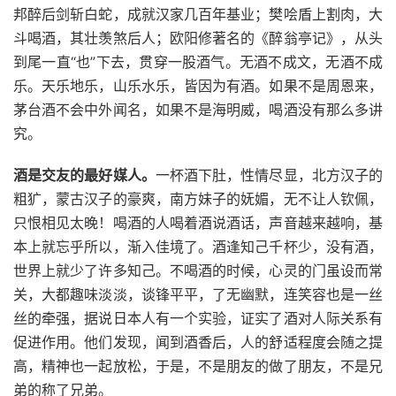
邦醉后剑斩白蛇，成就汉家几百年基业；樊哙盾上割肉，大
斗喝酒，其壮羡煞后人；欧阳修著名的《醉翁亭记》，从头
到尾一直“也”下去，贯穿一股酒气。无酒不成文，无酒不成
乐。天乐地乐，山乐水乐，皆因为有酒。如果不是周恩来，
茅台酒不会中外闻名，如果不是海明威，喝酒没有那么多讲
究。
酒是交友的最好媒人。
一杯酒下肚，性情尽显，北方汉子的
粗犷，蒙古汉子的豪爽，南方妹子的妩媚，无不让人钦佩，
只恨相见太晚！喝酒的人喝着酒说酒话，声音越来越响，基
本上就忘乎所以，渐入佳境了。酒逢知己千杯少，没有酒，
世界上就少了许多知己。不喝酒的时候，心灵的门虽设而常
关，大都趣味淡淡，谈锋平平，了无幽默，连笑容也是一丝
丝的牵强，据说日本人有一个实验，证实了酒对人际关系有
促进作用。他们发现，闻到酒香后，人的舒适程度会随之提
高，精神也一起放松，于是，不是朋友的做了朋友，不是兄
弟的称了兄弟。