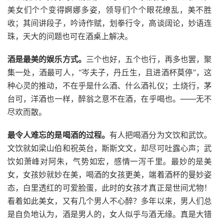
美女们个个变得婀娜多姿，领导们个个眼花缭乱，美不胜
收；其间讲段子，吟诗作赋，划拳行令，高谈阔论，妙语连
珠，天大的问题也可在酒桌上解决。
酒是最美的娱乐方式。
三个也好，五个也行，再多也罢，聚
集一处，酒最可人，“岑夫子，丹丘生，且进酒杯莫停”，这
种心灵的推动，不在乎是什么酒、什么酒礼仪；土烧行，茅
台可，洋酒也一样，醉翁之意不在酒，在乎喝也。——无不
尽欢而散。
最令人难忘的是喝酒的过程。
有人把喝酒分为文饮和武饮。
文饮就如梁山伯和祝英台，斯斯文文，却尽可吐露心声；武
饮如萧峰对阿朱，气势如宏，感情一泻千里。最妙的是美
女，女孩妙就妙在美，喝酒的女孩更美，端着酒杯的曼妙姿
态，白里透红的可爱脸蛋，此时的女孩才真正是世间尤物！
看着如此美女，又有几个男人不心醉？多年以来，男人们总
是自负地认为，酒是男人的，女人似乎与酒无缘。真是大错