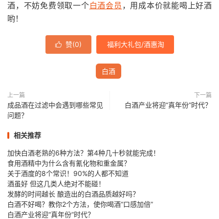
酒，不妨免费领取一个
白酒会员
，用成本价就能喝上好酒
哟！
赞(
0
)
福利大礼包/酒惠淘

白酒
上一篇
下一篇
成品酒在过滤中会遇到哪些常见
白酒产业将迎“真年份”时代？
问题？
相关推荐
加快白酒老熟的6种方法？第4种几十秒就能完成！
食用酒精中为什么含有氰化物和重金属？
关于酒度的8个常识！90%的人都不知道
酒虽好 但这几类人绝对不能碰！
发酵的时间越长 酿造出的白酒品质越好吗？
白酒不好喝？教你2个方法，使你喝酒“口感加倍”
白酒产业将迎“真年份”时代？