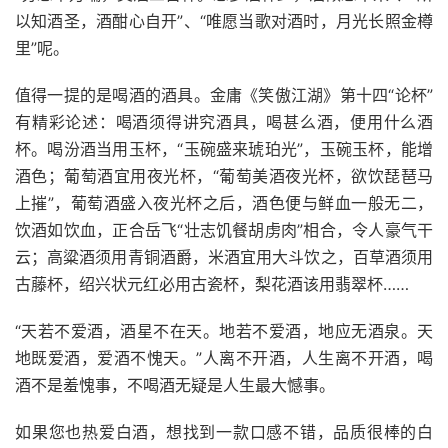
以知酒圣，酒酣心自开”、“唯愿当歌对酒时，月光长照金樽
里”呢。
值得一提的是喝酒的酒具。金庸《笑傲江湖》第十四“论杯”
有精彩论述：喝酒须得讲究酒具，喝甚么酒，便用什么酒
杯。喝汾酒当用玉杯，“玉碗盛来琥珀光”，玉碗玉杯，能增
酒色；葡萄酒宜用夜光杯，“葡萄美酒夜光杯，欲饮琵琶马
上摧”，葡萄酒盛入夜光杯之后，酒色便与鲜血一般无二，
饮酒如饮血，正合岳飞“壮志饥餐胡虏肉”相合，令人豪气干
云；高粱酒须用青铜酒爵，米酒宜用大斗饮之，百草酒须用
古藤杯，绍兴状元红必用古瓷杯，梨花酒该用翡翠杯……
“天若不爱酒，酒星不在天。地若不爱酒，地应无酒泉。天
地既爱酒，爱酒不愧天。”人离不开酒，人生离不开酒，喝
酒不是羞愧事，不喝酒无疑是人生最大憾事。
如果您也热爱白酒，想找到一款口感不错，品质很棒的白