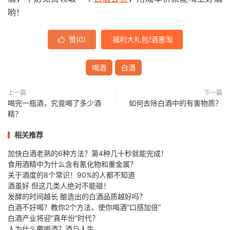
哟！
赞(
0
)
福利大礼包/酒惠淘

喝酒
白酒
上一篇
下一篇
喝完一瓶酒，究竟喝了多少酒
如何去除白酒中的有害物质？
精？
相关推荐
加快白酒老熟的6种方法？第4种几十秒就能完成！
食用酒精中为什么含有氰化物和重金属？
关于酒度的8个常识！90%的人都不知道
酒虽好 但这几类人绝对不能碰！
发酵的时间越长 酿造出的白酒品质越好吗？
白酒不好喝？教你2个方法，使你喝酒“口感加倍”
白酒产业将迎“真年份”时代？
人为什么要喝酒？酒与人生