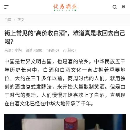



白酒
正文

街上常见的“高价收白酒”，难道真是收回去自己
喝？
来源：小陶
阅读(4590)
评论(0)
赞(
0
)

中国是世界文明古国，也是酒的故乡。中华民族五千
年历史长河中，白酒和白酒文化一直占据着重要地
位。大约在三千多年以前，商周时代的人们，就用独
创的酒曲复式发酵法，来开始大量酿制黄酒。但是由
于时代的变迁，人们慢慢开始喜欢上了白酒，直到现
在白酒文化已经在中华大地传承了千年。