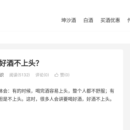
坤沙酒
白酒
买酒优惠
好酒不上头？
识
阅读(5132)
评论(0)
赞(
0
)

体会：有的时候，喝完酒容易上头，整个人都不舒服；有
但是不上头。这时，很多人会讲要喝好酒，好酒不上头。