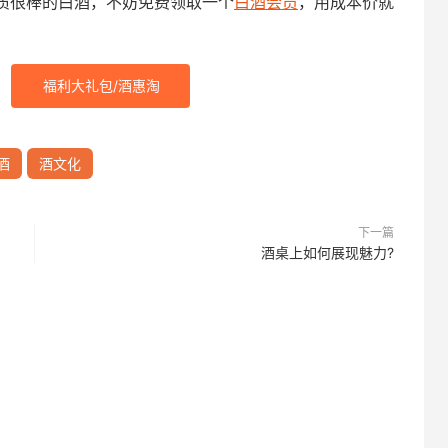
质很棒的白酒，不妨免费领取一个
白酒会员
，用成本价就
福利大礼包/酒惠淘
酒
酒文化
下一篇
酒桌上如何展现魅力?