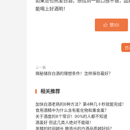
如果您也热爱白酒，想找到一款口感不错，品
能喝上好酒哟！
赞(
0
)

白
上一篇
揭秘储存白酒的理想条件！怎样保存最好？
相关推荐
加快白酒老熟的6种方法？第4种几十秒就能完成！
食用酒精中为什么含有氰化物和重金属？
关于酒度的8个常识！90%的人都不知道
酒虽好 但这几类人绝对不能碰！
发酵的时间越长 酿造出的白酒品质越好吗？