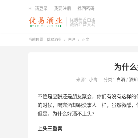
Hi, 请登录
我要注册
找回密码
优质酱香白酒
诚信经营交易
当前位置：
优易酒业
白酒
正文


为什么
来源：小陶
分类：
白酒
/
酒知
不管是应酬还是朋友聚会，你们有没有这样的
的时候，喝完酒却跟没事人一样，虽然微醺，
但是，为什么好酒不上头？
上头三重奏