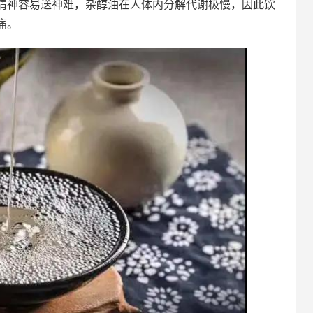
请神容易送神难，杂醇油在人体内分解代谢极慢，因此饮
痛。