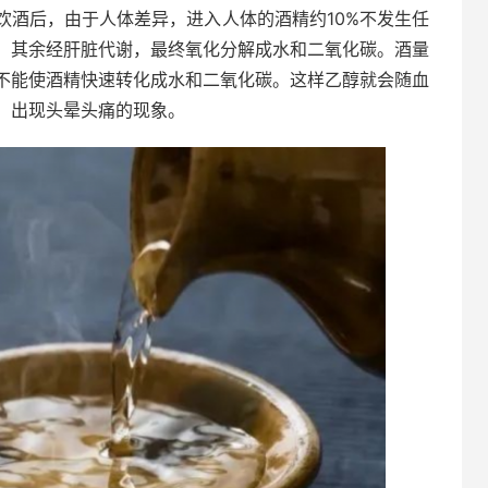
饮酒后，由于人体差异，进入人体的酒精约10%不发生任
，其余经肝脏代谢，最终氧化分解成水和二氧化碳。酒量
不能使酒精快速转化成水和二氧化碳。这样乙醇就会随血
，出现头晕头痛的现象。