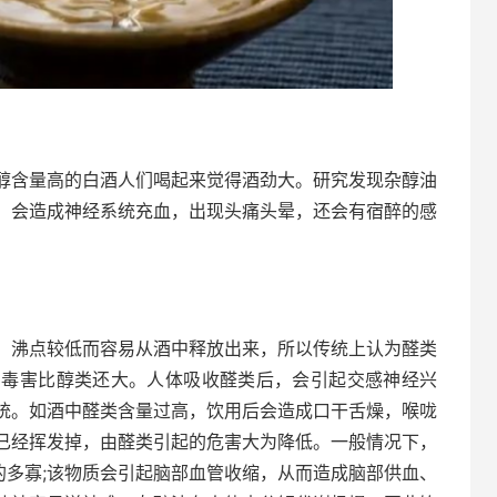
醇含量高的白酒人们喝起来觉得酒劲大。研究发现杂醇油
，会造成神经系统充血，出现头痛头晕，还会有宿醉的感
，沸点较低而容易从酒中释放出来，所以传统上认为醛类
的毒害比醇类还大。人体吸收醛类后，会引起交感神经兴
统。如酒中醛类含量过高，饮用后会造成口干舌燥，喉咙
已经挥发掉，由醛类引起的危害大为降低。一般情况下，
的多寡;该物质会引起脑部血管收缩，从而造成脑部供血、