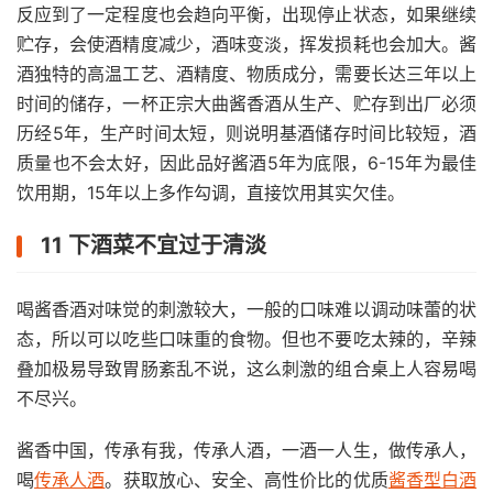
反应到了一定程度也会趋向平衡，出现停止状态，如果继续
贮存，会使酒精度减少，酒味变淡，挥发损耗也会加大。酱
酒独特的高温工艺、酒精度、物质成分，需要长达三年以上
时间的储存，一杯正宗大曲酱香酒从生产、贮存到出厂必须
历经5年，生产时间太短，则说明基酒储存时间比较短，酒
质量也不会太好，因此品好酱酒5年为底限，6-15年为最佳
饮用期，15年以上多作勾调，直接饮用其实欠佳。
11 下酒菜不宜过于清淡
喝酱香酒对味觉的刺激较大，一般的口味难以调动味蕾的状
态，所以可以吃些口味重的食物。但也不要吃太辣的，辛辣
叠加极易导致胃肠紊乱不说，这么刺激的组合桌上人容易喝
不尽兴。
酱香中国，传承有我，传承人酒，一酒一人生，做传承人，
喝
传承人酒
。获取放心、安全、高性价比的优质
酱香型白酒