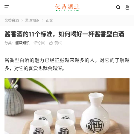



酱香白酒
酱酒知识
正文


酱香酒的11个标准，如何喝好一杯酱香型白酒
分类：
酱酒知识
评论(0)
赞(
2
)

酱香型白酒的魅力已经征服越来越多的人，对它的了解越
多，对它的喜爱也就会越深。