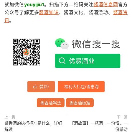
就加微信
youyijiu1
。扫描下方二维码关注
酱酒信息网
官方
公众号了解更多
酱酒知识
、酱酒文化、酱酒活动、
酱酒资
讯
。
赞(
2
)
福利大礼包/酒惠淘

酱香酒喝法
酱香酒标准
上一篇
下一篇
酱香酒的执行标准是什么，详细
【酒故事】一瓶酒，一份情，一
解读
份感动