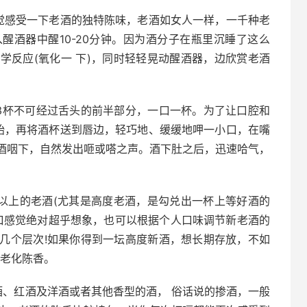
觉感受一下老酒的独特陈味，老酒如女人一样，一千种老
醒酒器中醒10-20分钟。因为酒分子在瓶里沉睡了这么
学反应(氧化一 下)，同时轻轻晃动醒酒器，边欣赏老酒
3杯不可经过舌头的前半部分，一口一杯。为了让口腔和
始，再将酒杯送到唇边，轻巧地、缓缓地呷一小口，在嘴
酒咽下，自然发出咂或嗒之声。酒下肚之后，迅速哈气，
年以上的老酒(尤其是高度老酒，是勾兑出一杯上等好酒的
，口感觉绝对超乎想象，也可以根据个人口味调节新老酒的
几个层次!如果你得到一坛高度新酒，想长期存放，不如
然老化陈香。
酒、红酒及洋酒或者其他香型的酒， 俗话说的掺酒，一般