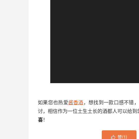
放
器
如果您也热爱
酱香酒
，想找到一款口感不错
讨，相信作为一位土生土长的酒都人可以给到
喜
！
赞(
1
)
