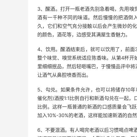
3、醒酒。打开一瓶老酒先别急着喝，先用嗅
酒有一千种不同的味道。然后慢慢的把酒倒入
久，它们和空气充分接触以后会产生微妙的化
的颜色，酒花等，边感受其满屋生香魅力。
4、饮用。醒酒结束后，就可以饮用了，前面
整个味觉、嗅觉系统适应陈香味。从第4杯开
里细细抿品，然后轻咂嘴巴，于慢慢品评中将
让酒气从鼻腔喷香而出。
5、勾兑。如果条件允许，也可以将储存10
催化剂)酒按1:1比例自行和新酒勾兑在一起
比例。这样一瓶普通的新酒的口感质量会飞跃
加入10%-30%的老酒，这样能加速新酒的自
6、不要混酒。有人喝完老酒以后习惯喝点啤