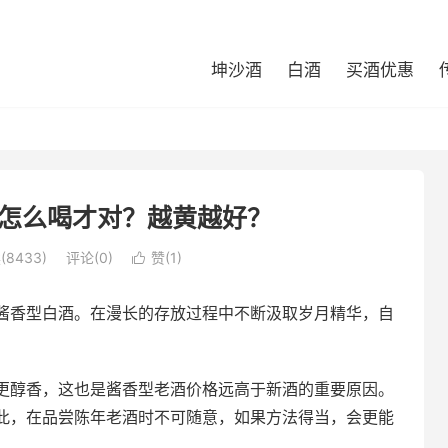
坤沙酒
白酒
买酒优惠
怎么喝才对？越黄越好？
(8433)
评论(0)
赞(
1
)

酱香型白酒。在漫长的存放过程中不断汲取岁月精华，自
更醇香，这也是酱香型老酒价格远高于新酒的重要原因。
此，在品尝陈年老酒时不可随意，如果方法得当，会更能