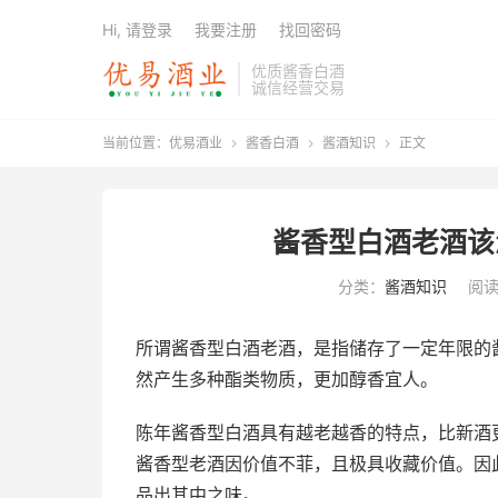
Hi, 请登录
我要注册
找回密码
优质酱香白酒
诚信经营交易
当前位置：
优易酒业
酱香白酒
酱酒知识
正文



酱香型白酒老酒该
分类：
酱酒知识
阅读
所谓酱香型白酒老酒，是指储存了一定年限的
然产生多种酯类物质，更加醇香宜人。
陈年酱香型白酒具有越老越香的特点，比新酒
酱香型老酒因价值不菲，且极具收藏价值。因
品出其中之味。