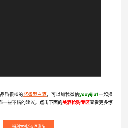
，品质很棒的
酱香型白酒
，可以加我微信
youyijiu1
一起探
您一些不错的建议。
点击下面的
美酒抢购专区
查看更多惊
福利大礼包/酒惠淘