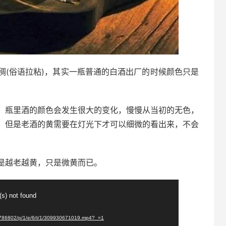
稠(俗语拉粘)，其实一瓶普通的白酒出厂的时候颜色只是
，瓶里酒的颜色会发生很大的变化，慢慢从当初的无色，
，但是老酒的黄需要在灯光下才可以细微的看出来，不会
是越老越黄，只是微黄而已。
(s) not found
5786802/p/1/e/6/t/1/309930671019.mp4?_=1