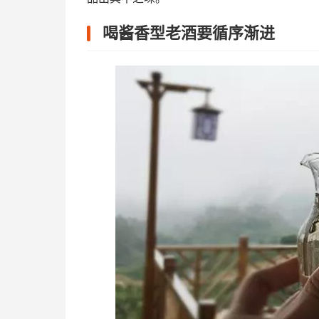
喝酱香型老酒要循序渐进