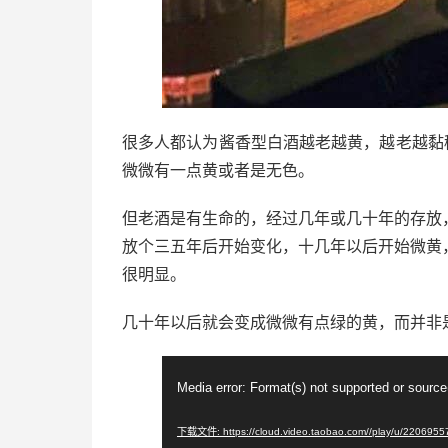
很多人都认为酱香型白酒越老越黄，越老越黏
微微有一点黄或者是无色。
但老酒是有生命的，经过几年或几十年的存放
放个三五年后开始变化，十几年以后开始微黄
很明显。
几十年以后就会变成微微有点绿的黄，而并非
视
Media error: Format(s) not supported or source
频
播
下载文件: https://cloud.video.taobao.com//play/u/220695