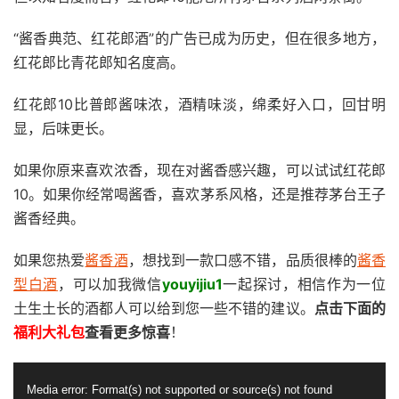
“酱香典范、红花郎酒”的广告已成为历史，但在很多地方，
红花郎比青花郎知名度高。
红花郎10比普郎酱味浓，酒精味淡，绵柔好入口，回甘明
显，后味更长。
如果你原来喜欢浓香，现在对酱香感兴趣，可以试试红花郎
10。如果你经常喝酱香，喜欢茅系风格，还是推荐茅台王子
酱香经典。
如果您热爱
酱香酒
，想找到一款口感不错，品质很棒的
酱香
型白酒
，可以加我微信
youyijiu1
一起探讨，相信作为一位
土生土长的酒都人可以给到您一些不错的建议。
点击下面的
福利大礼包
查看更多惊喜
！
视
Media error: Format(s) not supported or source(s) not found
频