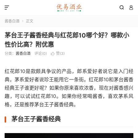



酱香白酒
正文

茅台王子酱香经典与红花郎10哪个好？哪款小
性价比高？附优惠
分类：
酱香白酒
评论(0)
赞(
3
)

红花郎10是款颇具争议的产品，郎系爱好者说它是入门经
典，茅系爱好者说珍王能甩它一条街。红花郎10和茅台酱香
经典王子谁更好呢？如果你原来喜欢浓香，现在对酱香感兴
趣，可以试试红花郎10。如果你经常喝酱香，喜欢茅系风
格，还是推荐茅台王子酱香经典。
茅台王子酱香经典