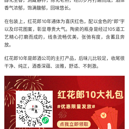
醇化生香，洞藏静养，陈化老熟，经历岁月打磨而成，酒体
香气浓郁，饱满馥郁，回味悠长。
在包装上，红花郎10年通体为喜庆红色，配以金色的“郎”字
以及印花图案，彰显尊贵大气。陶瓷的瓶身是经过105道工
艺精心打磨而成的，线条流畅优美，张弛有度，含蓄且奔
放。
红花郎10年是郎酒公司的主打产品，后味儿比较足，收尾很
干净、纯正，酒香深蕴、淡雅，舒适、不刺激。