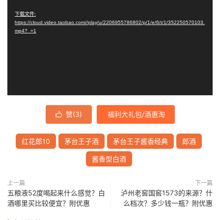
播
下载文件:
https://cloud.video.taobao.com//play/u/2206955786802/p/1/e/6/t/1/352250570103.
放
mp4?_=1
器
赞(
3
)
福利大礼包/酒惠淘

红花郎10
茅台王子酒
茅台王子酱香经典
郎酒
酱香型白酒
上一篇
下一篇
五粮液52度喝起来什么感觉？白
泸州老窖国窖1573的来源？什
酒哪里买比较便宜？附优惠
么档次？多少钱一瓶？附优惠