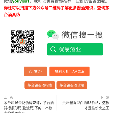
微信
youyijiu1
，我可以免费给你推荐一些好的酱香酒喔。
你还
可以扫描下方公众号二维码了解更多酱酒知识，查询茅
台酒真伪
！
赞(
1
)
福利大礼包/酒惠淘

茅台镇买酒指南
茅台镇买酒攻略
上一篇
下一篇
茅台酒16位防伪码查询，茅台酒
贵州酱香型白酒53价格，这款
背标条形码(物流码)下的一串数
才是性价比之王