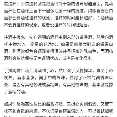
看挂杯：所谓挂杯就是把酒倒到干净的玻璃容器里面，晃动
酒杯会在酒杯上留下一层像油膜一样的痕迹。纯粮食酱香白
酒都会有酒珠挂杯的现象，挂杯的时间越长越好，而酒精酒
不会有挂杯的现象，或者说挂杯的时间很短暂。
往酒中掺水：先在透明的酒杯中倒入部分酱香酒，然后向酒
杯中掺水入一定量的纯净水，如果是纯粮食制造的酱香白
酒，则酒的颜色会逐渐变得浑浊并呈轻微的乳白色，而酒精
酒则会依然保持无色透明状态，或者是变化很小。
手搓闻香：滴几滴酒到手心，然后双手反复搓动，直至手心
发热，酒水蒸发，闻手中的气味，看除了正常的酱香味以
外，是否有其他怪味或酒精味。有其他怪味的，基本就是掺
了酒精的酒。
如果你想喝高性价比的酱香好酒，又担心买到假酒，又苦于
找不到合适的渠道，不认识茅台镇靠谱的人，可以尝试加我