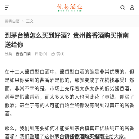



酱香白酒
正文

到茅台镇怎么买到好酒？贵州酱香酒购买指南
送给你
分类：
酱香白酒
评论(0)
赞(
1
)

在十二大酱香型白酒中，酱香型白酒的确是非常优质的，但
是如果你买到的酱香酒是假的，那就变成了花钱找罪受！然
而，非常不幸的是，市场上充斥着太多太多的低劣酱香酒，
甚至是假酱香酒，而太多太多的人也因此花了真钱，却买了
假酒；甚至于有的人可能自始至终都没有喝到过真正的酱香
酒。
那么，我们到底要如何才能买到茅台镇真正优质纯正的酱香
酒呢？我们整理了这份
茅台镇酱香酒购买指南
送给大家。