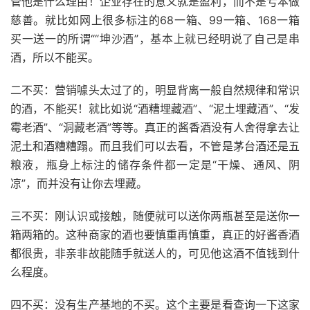
管他是什么理由！企业存在的意义就是盈利，而不是亏本做
慈善。就比如网上很多标注的68一箱、99一箱、168一箱
买一送一的所谓““坤沙酒”，基本上就已经明说了自己是串
酒，所以不能买。
二不买：营销噱头太过了的，明显背离一般自然规律和常识
的酒，不能买！就比如说“酒糟埋藏酒”、“泥土埋藏酒”、“发
霉老酒”、“洞藏老酒”等等。真正的酱香酒没有人舍得拿去让
泥土和酒糟糟蹋。而且我们可以去看，不管是茅台酒还是五
粮液，瓶身上标注的储存条件都一定是“干燥、通风、阴
凉”，而并没有让你去埋藏。
三不买：刚认识或接触，随便就可以送你两瓶甚至是送你一
箱两箱的。这种商家的酒也要慎重再慎重，真正的好酱香酒
都很贵，非亲非故能随手就送人的，可见他这酒不值钱到什
么程度。
四不买：没有生产基地的不买。这个主要是看查询一下这家