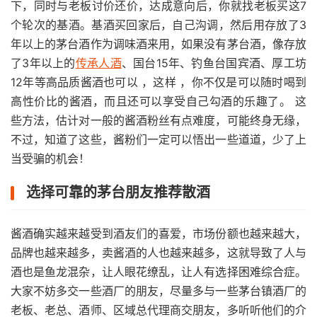
下，同时与老板讨价还价，达成意向后，你就找老板买这7
个轮次的基酒。基酒买回家后，自己沟调，然后用存放了3
年以上的茅台酒作为调味酒来用，如果没有茅台酒，像存放
了3年以上的
传承人酒
、国台15年、钓鱼台国宾酒、厚工坊
12年等高品质酱酒也可以 ，这样 ，你不仅是可以随时喝到
高性价比的酱酒，而且还可以享受自己勾酒的乐趣了。 这
些方法，估计对一般的酱酒粉丝有点难度，可能终身无缘，
不过，知道了这些，酱粉们一定可以悟出一些道道，少了上
当受骗的机会！
选择可靠的茅台朋友推荐散酒
酱酒确实越来越受到酒友们的喜爱，市场份额也越来越大，
品牌也越来越多，卖酱酒的人也越来越多，这就导致了人与
酒也是鱼龙混杂，让人眼花缭乱，让人有选择困难综合症。
大家不妨多交一些酒厂的朋友，尽量多与一些茅台镇酒厂的
老板、老总、酒师、区域总代理商交朋友，多听听他们的介