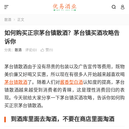



散酒
正文

如何购买正宗茅台镇散酒？茅台镇买酒攻略告
诉你
分类：
散酒
评论(0)
赞(
1
)

茅台镇散酒由于没有昂贵的包装以及广告宣传等费用，既物
美价廉又好喝又实惠，所以现在有很多人开始越来越喜欢喝
茅台镇散酒
了。随着人们对
酱香型白酒
认知度的提高，茅台
镇散酒越来越受到消费者的青睐，这是理性消费回归的表
现。今天就给大家分享一下茅台镇买酒攻略，告诉你如何购
买正宗茅台镇散酒。
到酒库里面去淘酒，不要在商店里面淘酒