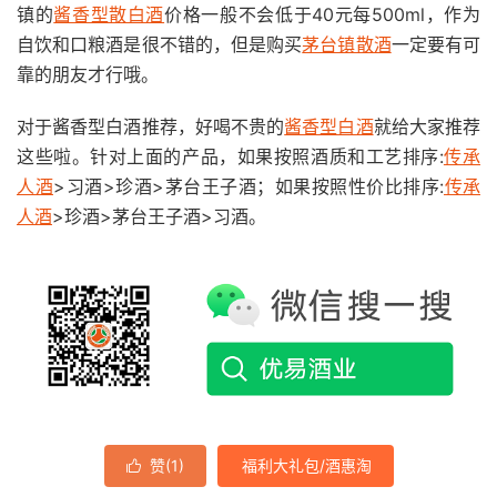
镇的
酱香型散白酒
价格一般不会低于40元每500ml，作为
自饮和口粮酒是很不错的，但是购买
茅台镇散酒
一定要有可
靠的朋友才行哦。
对于酱香型白酒推荐，好喝不贵的
酱香型白酒
就给大家推荐
这些啦。针对上面的产品，如果按照酒质和工艺排序:
传承
人酒
>习酒>珍酒>茅台王子酒；如果按照性价比排序:
传承
人酒
>珍酒>茅台王子酒>习酒。
赞(
1
)
福利大礼包/酒惠淘
