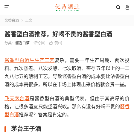



酱香白酒
正文

酱香型白酒推荐，好喝不贵的酱香型白酒
分类：
酱香白酒
评论(0)
赞(
1
)

酱香型白酒生生产工艺
复杂，需要一年生产周期、两次投
料、九次蒸煮、八次发酵、七次取酒、窖存五年以上的一二
九八七五的酿制工艺，导致酱香型白酒的成本要比浓香型白
酒的成本高很多，所以在市场上体现出来价格就会贵一些。
飞天茅台酒
是酱香型白酒的典型代表，但由于其高昂的价
格，让很多酒友只能望酒兴叹。那么有没有好喝不贵的
酱香
型白酒
推荐呢？答案是肯定的。
茅台王子酒