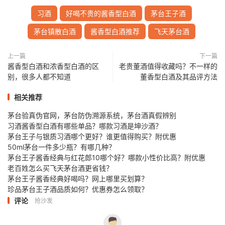
习酒
好喝不贵的酱香型白酒
茅台王子酒
茅台镇散白酒
酱香型白酒推荐
飞天茅台酒
上一篇
下一篇
酱香型白酒和浓香型白酒的区
老贵董酒值得收藏吗？不一样的
别，很多人都不知道
董香型白酒及其品评方法
相关推荐
茅台验真伪官网，茅台防伪溯源系统，茅台酒真假辨别
习酒酱香型白酒有哪些单品？哪款习酒是坤沙酒？
茅台王子与银质习酒哪个更好？谁更值得购买？附优惠
50ml茅台一件多少瓶？有哪几种？
茅台王子酱香经典与红花郎10哪个好？哪款小性价比高？附优惠
老百姓怎么买飞天茅台酒更省钱？
茅台王子酱香经典好喝吗？网上哪里买划算？
珍品茅台王子酒品质如何？优惠券怎么领取？
评论
抢沙发