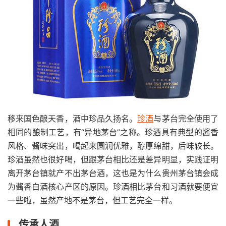
移来国色酿天香，酒中珍品久扬名。
珍酒
与茅台完全使用了
相同的酿制工艺，有“异地茅台”之称。珍酒具有典型的酱香
风格、酱味突出，喝起来圆润优雅，醇厚绵甜，后味较长。
珍酒虽然也很好喝，但跟茅台相比还是差异明显，实践证明
离开茅台镇就产不出茅台酒，这也是为什么贵州茅台镇会成
为酱香白酒核心产区的原因。珍酒相比茅台和习酒就要便宜
一些啦，虽然产地不是茅台，但工艺完全一样。
传承人酒