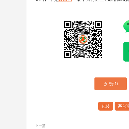
赞(
1
)

包装
茅台
上一篇