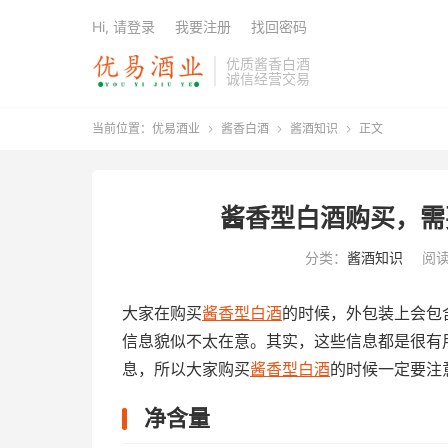
Hi, 请登录
我要注册
找回密码
优质酱香白酒
诚信经营交易
当前位置：
优易酒业
酱香白酒
酱酒知识
正文



酱香型白酒购买，需
分类：
酱酒知识
阅读
大家在购买
酱香型白酒
的时候，外包装上会包
信息貌似不太在意。其实，这些信息都是很有
息，所以大家购买
酱香型白酒
的时候一定要注
净含量