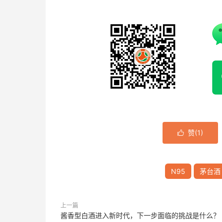
赞(
1
)

N95
茅台酒
上一篇
酱香型白酒进入新时代，下一步面临的挑战是什么？