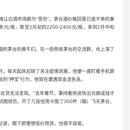
情让白酒市场颇为“受伤”。茅台酒价格回落已是不争的事
元/瓶，跌至2月初的2200-2400元/瓶，来到2月中旬
囤积茅台的黄牛们。在一些倒卖茅台的交流群，也上演了
月，每天起床后除了关注疫情进展，他便一直盯着手机屏
的“押宝”行为，他现在遭遇现金流告急。
现在货无法变现。”去年春节，秉持着快进快出兑换成钱才
试图效仿，开了几张信用卡囤了300件（箱）飞天茅台，
记录，眼下即便想低价甩货，也很不容易。