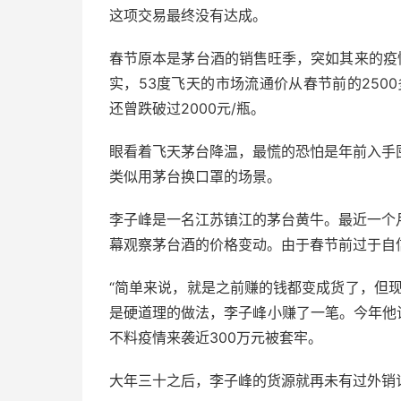
这项交易最终没有达成。
春节原本是茅台酒的销售旺季，突如其来的疫
实，53度飞天的市场流通价从春节前的2500多
还曾跌破过2000元/瓶。
眼看着飞天茅台降温，最慌的恐怕是年前入手
类似用茅台换口罩的场景。
李子峰是一名江苏镇江的茅台黄牛。最近一个
幕观察茅台酒的价格变动。由于春节前过于自信
“简单来说，就是之前赚的钱都变成货了，但
是硬道理的做法，李子峰小赚了一笔。今年他
不料疫情来袭近300万元被套牢。
大年三十之后，李子峰的货源就再未有过外销