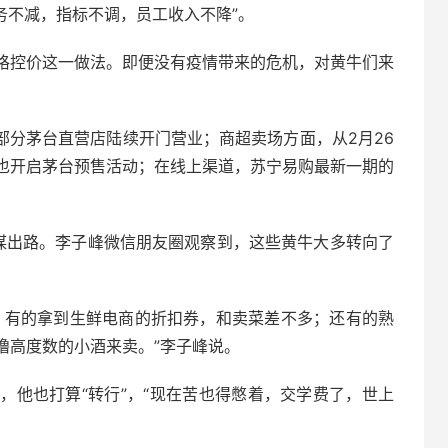
任务不减，指标不调，员工收入不降”。
格控价这一做法。即便没有疫情带来的危机，对黄牛们来
部分茅台直营店陆续开门营业；商超卖场方面，从2月26
也开启茅台预售活动；在线上渠道，苏宁易购最新一期的
谋出路。李子峰微信朋友圈观察到，这些黄牛大多转向了
；有的拿到生鲜电商的折扣券，和卖菜差不多；还有的熟
撸高度数的小酒来卖。”李子峰说。
，他也打算“转行”，“现在苦也得憋着，交学费了，世上