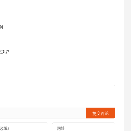
别
过吗？
提交评论