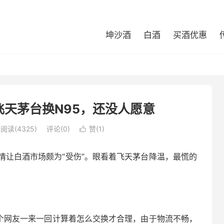
坤沙酒
白酒
买酒优惠
天茅台换N95，还没人愿意
阅读(4325)
评论(0)
赞(
1
)

情让白酒市场颇为“受伤”。眼看着飞天茅台降温，最慌的
个网友一来一回计算着怎么交换才合理，由于物流不畅，