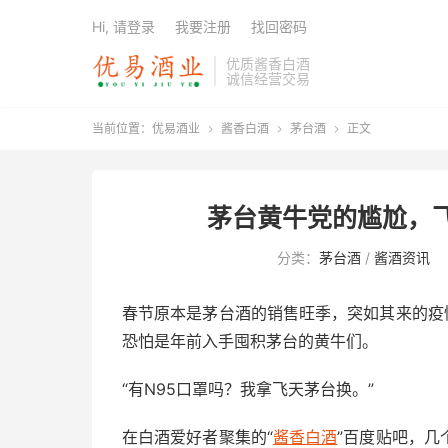
Hi, 请登录
我要注册
找回密码
优质酱香白酒
诚信经营交易
当前位置：
优易酒业
酱香白酒
茅台酒
正文



茅台黄牛党的尴尬，飞
分类：
茅台酒
/
酱酒资讯
春节原本是茅台酒的销售旺季，突如其来的疫
恐怕是年前入手囤积茅台的黄牛们。
“有N95口罩吗？我拿飞天茅台换。”
在白酒爱好者聚集的“
酱香白酒
”百度贴吧，几