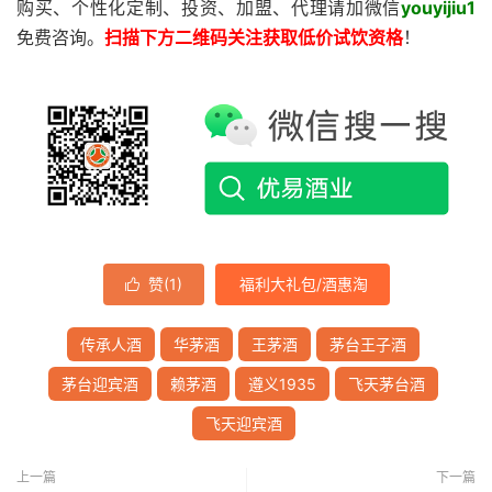
购买、个性化定制、投资、加盟、代理请加微信
youyijiu1
免费咨询。
扫描下方二维码关注获取低价试饮资格
！
赞(
1
)
福利大礼包/酒惠淘

传承人酒
华茅酒
王茅酒
茅台王子酒
茅台迎宾酒
赖茅酒
遵义1935
飞天茅台酒
飞天迎宾酒
上一篇
下一篇