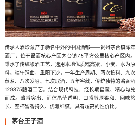
传承人酒珍藏产于驰名中外的中国酒都——贵州茅台镇陈年
酒厂，位于酱酒核心产区茅台镇7.5平方公里核心产区内。
秉承了传统酿酒工艺，选用本地优质糯高粱、小麦、水为原
料。端午踩曲，重阳下沙，一年生产周期、两次投料、九次
蒸煮、八次发酵、七次取酒，五年窖藏，传统独特的酱香酒
129875酿酒工艺。结合现代科技，经长期窖藏、精心勾兑
而成。酱香突出、酒体晶莹透明、口感醇厚柔和、回味悠
长、空杯留香持久、优雅细腻，具有超高的性价比。
茅台王子酒