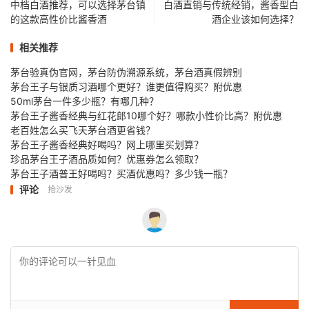
中档白酒推荐，可以选择茅台镇
白酒直销与传统经销，酱香型白
的这款高性价比酱香酒
酒企业该如何选择？
相关推荐
茅台验真伪官网，茅台防伪溯源系统，茅台酒真假辨别
茅台王子与银质习酒哪个更好？谁更值得购买？附优惠
50ml茅台一件多少瓶？有哪几种？
茅台王子酱香经典与红花郎10哪个好？哪款小性价比高？附优惠
老百姓怎么买飞天茅台酒更省钱？
茅台王子酱香经典好喝吗？网上哪里买划算？
珍品茅台王子酒品质如何？优惠券怎么领取？
茅台王子酒普王好喝吗？买酒优惠吗？多少钱一瓶？
评论
抢沙发