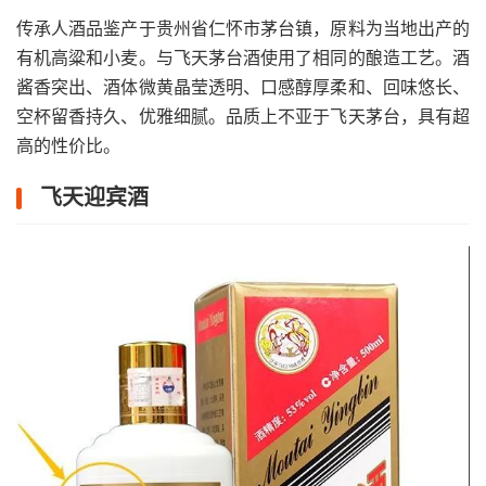
传承人酒品鉴产于贵州省仁怀市茅台镇，原料为当地出产的
有机高粱和小麦。与飞天茅台酒使用了相同的酿造工艺。酒
酱香突出、酒体微黄晶莹透明、口感醇厚柔和、回味悠长、
空杯留香持久、优雅细腻。品质上不亚于飞天茅台，具有超
高的性价比。
飞天迎宾酒