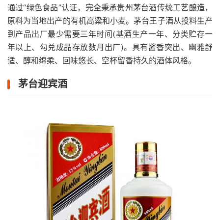
通过“绿色食品”认证，完全秉承贵州茅台酒传统工艺酿造，
原料为当地出产的有机高粱和小麦。茅台王子酒从投料生产
到产品出厂最少需要三年时间(基酒生产一年、分类贮存一
年以上、勾兑成品存放数月出厂)。具有酱香突出、幽雅舒
适、醇和绵柔、回味悠长、空杯留香持久的酒体风格。
茅台迎宾酒