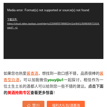
视
Media error: Format(s) not supported or source(s) not found
频
播
下载文件:
https://cloud.video.taobao.com//play/u/2206955786802/p/1/e/6/t/1/309930671019.
放
mp4?_=1
器
如果您也热爱
酱香酒
，想找到一款口感不错，品质很棒的
酱
香型白酒
，可以加我微信
youyijiu1
一起探讨，相信作为一
位土生土长的酒都人可以给到您一些不错的建议。
点击下面
的
美酒抢购专区
查看更多惊喜
！
赞(
1
)
福利大礼包/酒惠淘
