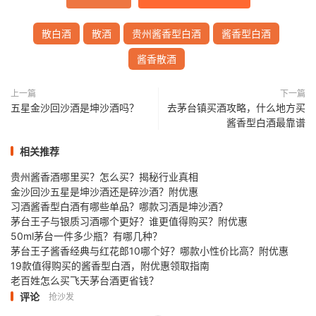
散白酒
散酒
贵州酱香型白酒
酱香型白酒
酱香散酒
上一篇
下一篇
五星金沙回沙酒是坤沙酒吗？
去茅台镇买酒攻略，什么地方买
酱香型白酒最靠谱
相关推荐
贵州酱香酒哪里买？怎么买？揭秘行业真相
金沙回沙五星是坤沙酒还是碎沙酒？附优惠
习酒酱香型白酒有哪些单品？哪款习酒是坤沙酒？
茅台王子与银质习酒哪个更好？谁更值得购买？附优惠
50ml茅台一件多少瓶？有哪几种？
茅台王子酱香经典与红花郎10哪个好？哪款小性价比高？附优惠
19款值得购买的酱香型白酒，附优惠领取指南
老百姓怎么买飞天茅台酒更省钱？
评论
抢沙发