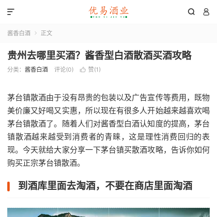



酱香白酒
正文

贵州去哪里买酒？酱香型白酒散酒买酒攻略
分类：
酱香白酒
评论(0)
赞(
1
)

茅台镇散酒由于没有昂贵的包装以及广告宣传等费用，既物
美价廉又好喝又实惠，所以现在有很多人开始越来越喜欢喝
茅台镇散酒了。随着人们对酱香型白酒认知度的提高，茅台
镇散酒越来越受到消费者的青睐，这是理性消费回归的表
现。今天就给大家分享一下茅台镇买散酒攻略，告诉你如何
购买正宗茅台镇散酒。
到酒库里面去淘酒，不要在商店里面淘酒