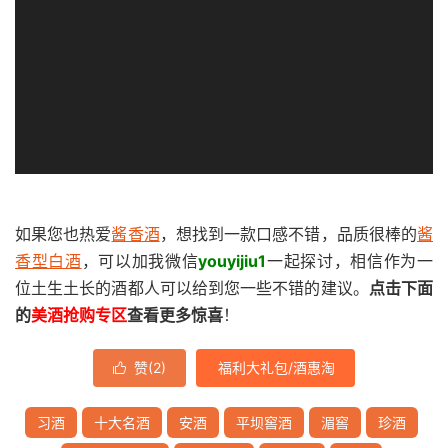
如果您也热爱
酱香酒
，想找到一款口感不错，品质很棒的
酱
香型白酒
，可以加我微信
youyijiu1
一起探讨，相信作为一
位土生土长的酒都人可以给到您一些不错的建议。
点击下面
的
美酒抢购专区
查看更多惊喜
！
赞(
2
)
福利大礼包/酒惠淘

习酒
十大名酒
安酒
平坝窖酒
湄窖
珍酒