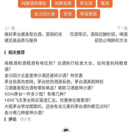
纯粮酒有哪些
纯粮食酒
茅台酒
董酒
金沙回沙酒
青酒
鸭溪窖酒
上一篇
下一篇
做好茅台酱香型白酒，营销的关
饮酒常识，酒局应酬妙招，喝酒
键还是品质与服务
前防止喝醉的方法
相关推荐
纯粮酒和酒精酒有啥区别？白酒执行标准大全，如何鉴别纯粮食
酒？
金沙回沙五星是坤沙酒还是碎沙酒？附优惠
茅台验真伪官网，茅台防伪溯源系统，茅台酒真假辨别
习酒酱香型白酒有哪些单品？哪款习酒是坤沙酒？
50ml茅台一件多少瓶？有哪几种？
1499飞天茅台购买渠道汇总，优惠券在哪里领？
大瓶茅台带龙图案的，这些有龙元素的茅台酒你都见过吗？
金沙哪几种是坤沙酒？
评论
抢沙发