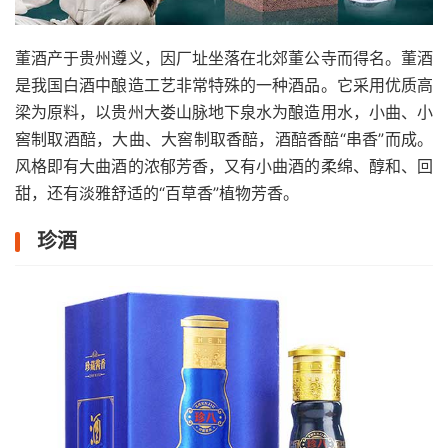
董酒产于贵州遵义，因厂址坐落在北郊董公寺而得名。董酒
是我国白酒中酿造工艺非常特殊的一种酒品。它采用优质高
梁为原料，以贵州大娄山脉地下泉水为酿造用水，小曲、小
窖制取酒醅，大曲、大窖制取香醅，酒醅香醅“串香”而成。
风格即有大曲酒的浓郁芳香，又有小曲酒的柔绵、醇和、回
甜，还有淡雅舒适的“百草香”植物芳香。
珍酒