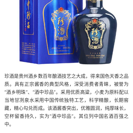
珍酒是贵州酒乡数百年酿酒技艺之大成，得来国色天香之品
质。具有正宗酱香的典型风格，深受消费者青睐，被誉为
“酒乡明珠”、“酒中珍品”。采用优质高粱，小麦为原料配以
当地甘冽泉水采用中国传统独特工艺，科学精酿，长期窖
藏，精心勾兑而成。该酒酱香突出，优雅圆润，纯厚味长，
空杯留香持久，实为“酒中珍品”。其位列中国名酒百强之
中。