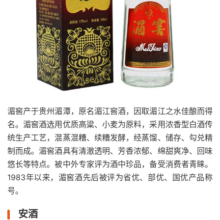
湄窖产于贵州湄潭，原名湄江窖酒，因取湄江之水佳酿而得
名。湄窖酒选用优质高粱、小麦为原料，采用浓香型白酒传
统生产工艺，混蒸混糟、续糟发酵，经蒸馏、储存、勾兑精
制而成。湄窖酒具有清澈透明、芳香浓郁、绵甜爽净、回味
悠长等特点。被中外专家评为酒中珍品，备受消费者青睐。
1983年以来，湄窖酒先后被评为省优、部优、国优产品称
号。
安酒