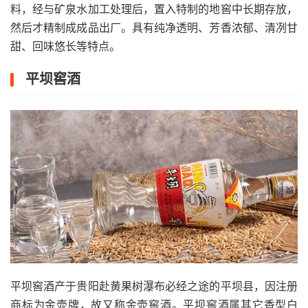
料，经与矿泉水加工处理后，置入特制的地窖中长期存放，
然后才精制成成品出厂。具有纯净透明、芳香浓郁、清冽甘
甜、回味悠长等特点。
平坝窖酒
平坝窖酒产于贵阳赴黄果树瀑布必经之途的平坝县，因注册
商标为金壶牌，故又称金壶窖酒。平坝窖酒属其它香型白