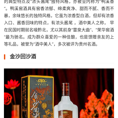
的典型特点及”浓头酱尾“独特风格，亦被业内称为”鸭溪香
“。鸭溪窖酒具有窖香浓郁、绵柔爽净、甜而不腻、香而不
暴，余味悠长的独特风格，它虽为浓香型白酒，但却有浓香
入口、酱香回味的特点，有浓头酱尾 ，酒中美人之称， 早
在民国时期就名噪黔北，尤以其前身”雷泉大曲“、”荣华窖酒
“最为驰名。成为群众喜爱的一种佳酿，也是馈赠亲友的上
等礼品，被誉为“酒中美人”，多次被评为贵州名酒。
金沙回沙酒