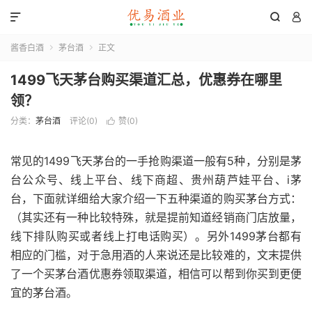



酱香白酒
茅台酒
正文


1499飞天茅台购买渠道汇总，优惠券在哪里
领？
分类：
茅台酒
评论(0)
赞(
0
)

常见的1499飞天茅台的一手抢购渠道一般有5种，分别是茅
台公众号、线上平台、线下商超、贵州葫芦娃平台、i茅
台，下面就详细给大家介绍一下五种渠道的购买茅台方式：
（其实还有一种比较特殊，就是提前知道经销商门店放量，
线下排队购买或者线上打电话购买）。另外1499茅台都有
相应的门槛，对于急用酒的人来说还是比较难的，文末提供
了一个买茅台酒优惠券领取渠道，相信可以帮到你买到更便
宜的茅台酒。