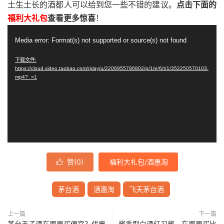
土生土长的酒都人可以给到您一些不错的建议。
点击下面的
福利大礼包
查看更多惊喜
！
视
Media error: Format(s) not supported or source(s) not found
频
播
下载文件:
https://cloud.video.taobao.com//play/u/2206955786802/p/1/e/6/t/1/352250570103.
放
mp4?_=1
器
赞(
0
)
福利大礼包/酒惠淘

茅台酒
酒惠淘
飞天茅台酒
上一篇
下一篇
茅台王子酒在哪里买便宜？优惠
酱香型白酒红习酱，在哪里买比