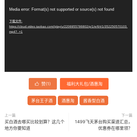
视
Media error: Format(s) not supported or source(s) not found
频
播
下载文件:
https://cloud.video.taobao.com//play/u/2206955786802/p/1/e/6/t/1/352250570103.
放
mp4?_=1
器
赞(
1
)
福利大礼包/酒惠淘

茅台王子酒
酒惠淘
酱香型白酒
上一篇
下一篇
买白酒去哪买比较划算？这几个
1499飞天茅台购买渠道汇总，
地方你要知道
优惠券在哪里领？