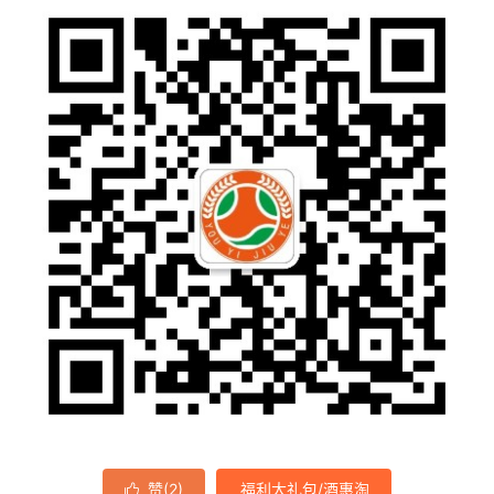
赞(
2
)
福利大礼包/酒惠淘
