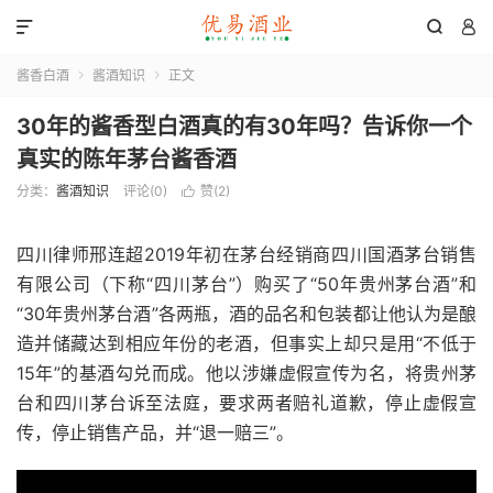



酱香白酒
酱酒知识
正文


30年的酱香型白酒真的有30年吗？告诉你一个
真实的陈年茅台酱香酒
分类：
酱酒知识
评论(0)
赞(
2
)

四川律师邢连超2019年初在茅台经销商四川国酒茅台销售
有限公司（下称“四川茅台”）购买了“50年贵州茅台酒”和
“30年贵州茅台酒”各两瓶，酒的品名和包装都让他认为是酿
造并储藏达到相应年份的老酒，但事实上却只是用“不低于
15年”的基酒勾兑而成。他以涉嫌虚假宣传为名，将贵州茅
台和四川茅台诉至法庭，要求两者赔礼道歉，停止虚假宣
传，停止销售产品，并“退一赔三”。