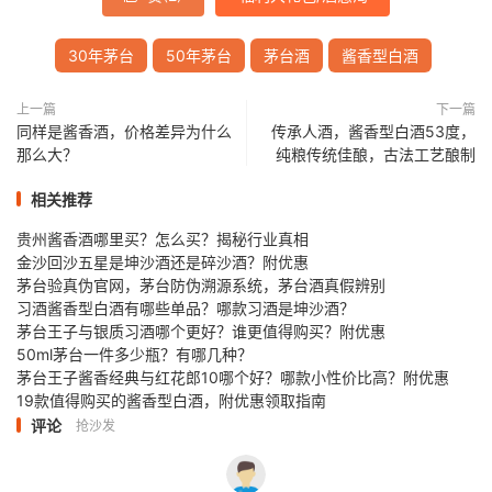
30年茅台
50年茅台
茅台酒
酱香型白酒
上一篇
下一篇
同样是酱香酒，价格差异为什么
传承人酒，酱香型白酒53度，
那么大？
纯粮传统佳酿，古法工艺酿制
相关推荐
贵州酱香酒哪里买？怎么买？揭秘行业真相
金沙回沙五星是坤沙酒还是碎沙酒？附优惠
茅台验真伪官网，茅台防伪溯源系统，茅台酒真假辨别
习酒酱香型白酒有哪些单品？哪款习酒是坤沙酒？
茅台王子与银质习酒哪个更好？谁更值得购买？附优惠
50ml茅台一件多少瓶？有哪几种？
茅台王子酱香经典与红花郎10哪个好？哪款小性价比高？附优惠
19款值得购买的酱香型白酒，附优惠领取指南
评论
抢沙发