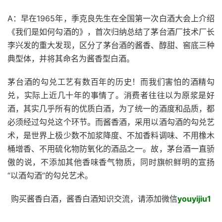
A：早在1965年，季克良先生在全国第一次白酒大会上介绍
《我们是如何勾酒的》，首次归纳总结了茅台酒厂技术厂长
李兴发的重大发现，区分了茅台酒的酱香、醇甜、窖底三种
典型体，并将其命名为酱香型白酒。
茅台酒的勾兑工艺有数百年的历史！而我们害怕的酒精勾
兑，实际上近几十年的事情了。消费者往往以为原浆是好
酒，其实几乎所有的优质白酒，为了统一的酒度和品质，都
必须经过勾兑这个环节。而酱香酒，采用以酒勾酒的勾兑艺
术，是世界上极少数不加浆降度、不加香料调味、不用橡木
桶增香、不用硫化物防氧化的酒品之一。故，茅台酒一直骄
傲的说，不添加其他香味香气物质，同时旗帜鲜明的宣扬
“以酒勾酒”的勾兑艺术。
购买酱香白酒，酱香白酒知识交流，请添加微信
youyijiu1