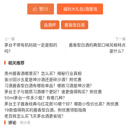
赞(
1
)
福利大礼包/酒惠淘

品酒杯
酱香型白酒
上一篇
下一篇
茅台不带有机码就一定是假的
酱香型白酒的典型口味风格特点
吗?
是什么？
相关推荐
贵州酱香酒哪里买？怎么买？揭秘行业真相
金沙回沙五星是坤沙酒还是碎沙酒？附优惠
习酒酱香型白酒有哪些单品？哪款习酒是坤沙酒？
茅台王子与银质习酒哪个更好？谁更值得购买？附优惠
50ml茅台一件多少瓶？有哪几种？
茅台王子酱香经典与红花郎10哪个好？哪款小性价比高？附优惠
19款值得购买的酱香型白酒，附优惠领取指南
老百姓怎么买飞天茅台酒更省钱？
评论
抢沙发