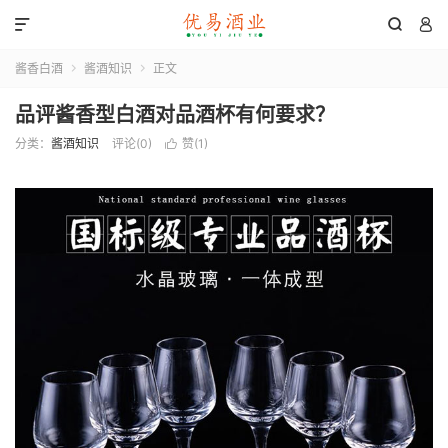



酱香白酒
酱酒知识
正文


品评酱香型白酒对品酒杯有何要求？
分类：
酱酒知识
评论(0)
赞(
1
)
