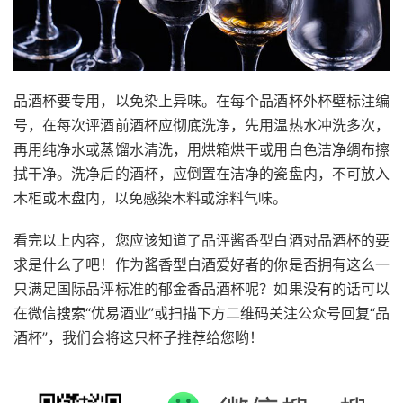
品酒杯要专用，以免染上异味。在每个品酒杯外杯壁标注编
号，在每次评酒前酒杯应彻底洗净，先用温热水冲洗多次，
再用纯净水或蒸馏水清洗，用烘箱烘干或用白色洁净绸布擦
拭干净。洗净后的酒杯，应倒置在洁净的瓷盘内，不可放入
木柜或木盘内，以免感染木料或涂料气味。
看完以上内容，您应该知道了品评酱香型白酒对品酒杯的要
求是什么了吧！作为酱香型白酒爱好者的你是否拥有这么一
只满足国际品评标准的郁金香品酒杯呢？如果没有的话可以
在微信搜索“优易酒业”或扫描下方二维码关注公众号回复“品
酒杯”，我们会将这只杯子推荐给您哟！