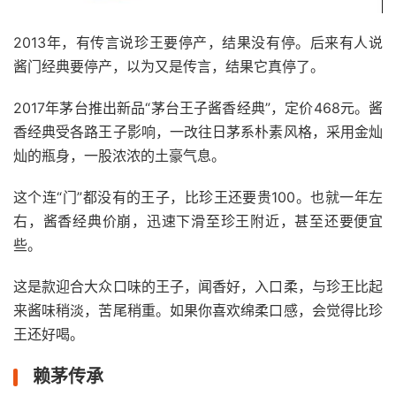
2013年，有传言说珍王要停产，结果没有停。后来有人说
酱门经典要停产，以为又是传言，结果它真停了。
2017年茅台推出新品“茅台王子酱香经典”，定价468元。酱
香经典受各路王子影响，一改往日茅系朴素风格，采用金灿
灿的瓶身，一股浓浓的土豪气息。
这个连“门”都没有的王子，比珍王还要贵100。也就一年左
右，酱香经典价崩，迅速下滑至珍王附近，甚至还要便宜
些。
这是款迎合大众口味的王子，闻香好，入口柔，与珍王比起
来酱味稍淡，苦尾稍重。如果你喜欢绵柔口感，会觉得比珍
王还好喝。
赖茅传承