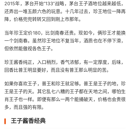
2015年，茅台开始“133”战略，茅台王子酒地位越来越低，
还弄出一堆五颜六色的玩意。十几年过去，珍王地位一降再
降，价格兜兜转转又回到刚上市那年。
当年珍王定价180，比剑南春还贵。现如今，俩珍王才能换
一个剑南春。虽然珍王地位不复当年，酒质也在不停下滑，
但依然能傲视各色王子。
珍王酱香纯正，入口稍烈，香气浓郁，有一定厚度，后味，
回香比普王明显要好，而且没有普王那么明显的苦。
如果你喜欢王子，普王和珍王就足够。普王是王子的地，珍
王是王子的天。其它乱七八糟的王子都在天地之间，哪怕生
肖王子也一样。即便有那么一两个能捅破天，价格也会贵很
多，而且强的有限。
王子酱香经典