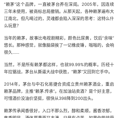
“赖茅”这个品牌，一直被茅台养在深闺。2005年，因连续
三年未使用，被商标总局撤销。从那天起，各种赖茅遍布大
江南北，但凡喝过的，灵魂都会陷入深深的思考：这特么什
么玩意？
当年的赖茅，故事比电视剧精彩，颜色比尿黄，饮后“余味”
悠长。那种感觉，就像脑袋挨了一记橡皮锤，嗡嗡的，会响
很久……
当然，不是所有赖茅都这样，也就99.99%的概率。历经十
年拉锯战，茅台从撕逼大战中获胜，“赖茅”又回到它手中。
2014年，茅台与中石化易捷合资成立贵州赖茅酒业，重启
赖茅品牌，主推“赖茅.传承”。在加油站卖酒？是个好主意，
可惜酒价没油价坚挺，很快从398降到200出头。
赖茅传承闻香很好，入口不那么烈，醇和柔顺，酱香浓郁，
焦香明显，酒体厚重而又丰满，只是有点苦。如果你能接受