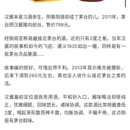
汉酱本是习酒亲生，阴差阳错却成了茅台的儿。2011年，茅
台把汉酱推向前台，售价798元。
经销商宣称是最接近茅台的酒，近的只有2度之差。当年汉
酱的故事和如今的飞迎、遵义1935如出一辙，同样是有一
批茅台次品基酒……
故事编的很好，可惜出师不利。2013年其价格先被腰斩，
后来下滑到260元左右，再也没人说什么接近茅台之类的
话。
汉酱最初定位是商务用酒，平和好入口，酱味略淡却很纯
正，优雅细腻，回味悠长，诸味协调。这款酒比常规酱香低
2度，喝起来形散而神不散，均衡协调、不偏不倚，这点倒
是有茅台韵味。