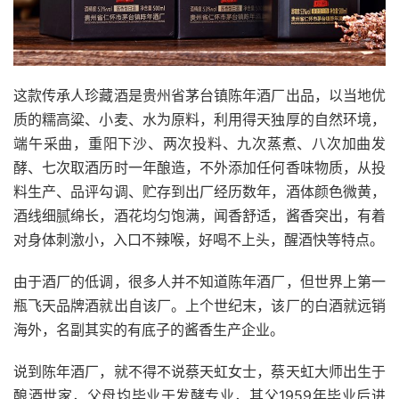
这款传承人珍藏酒是贵州省茅台镇陈年酒厂出品，以当地优
质的糯高粱、小麦、水为原料，利用得天独厚的自然环境，
端午采曲，重阳下沙、两次投料、九次蒸煮、八次加曲发
酵、七次取酒历时一年酿造，不外添加任何香味物质，从投
料生产、品评勾调、贮存到出厂经历数年，酒体颜色微黄，
酒线细腻绵长，酒花均匀饱满，闻香舒适，酱香突出，有着
对身体刺激小，入口不辣喉，好喝不上头，醒酒快等特点。
由于酒厂的低调，很多人并不知道陈年酒厂，但世界上第一
瓶飞天品牌酒就出自该厂。上个世纪末，该厂的白酒就远销
海外，名副其实的有底子的酱香生产企业。
说到陈年酒厂，就不得不说蔡天虹女士，蔡天虹大师出生于
酿酒世家，父母均毕业于发酵专业，其父1959年毕业后进