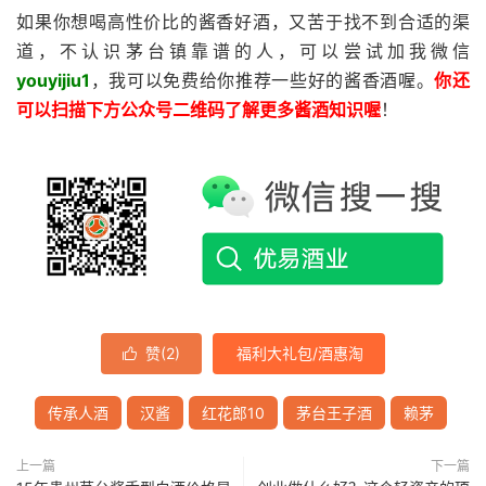
如果你想喝高性价比的酱香好酒，又苦于找不到合适的渠
道，不认识茅台镇靠谱的人，可以尝试加我微信
youyijiu1
，我可以免费给你推荐一些好的酱香酒喔。
你还
可以扫描下方公众号二维码了解更多酱酒知识喔
！
赞(
2
)
福利大礼包/酒惠淘

传承人酒
汉酱
红花郎10
茅台王子酒
赖茅
上一篇
下一篇