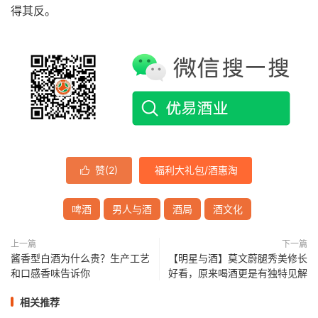
得其反。
赞(
2
)
福利大礼包/酒惠淘

啤酒
男人与酒
酒局
酒文化
上一篇
下一篇
酱香型白酒为什么贵？生产工艺
【明星与酒】莫文蔚腿秀美修长
和口感香味告诉你
好看，原来喝酒更是有独特见解
相关推荐