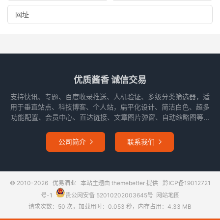
优质酱香 诚信交易
支持快讯、专题、百度收录推送、人机验证、多级分类筛选器，适
用于垂直站点、科技博客、个人站，扁平化设计、简洁白色、超多
功能配置、会员中心、直达链接、文章图片弹窗、自动缩略图等...
公司简介
联系我们


© 2010-2026
优易酒业
本站主题由
themebetter
提供
黔ICP备19012721
号-1
贵公网安备 52010202003645号
网站地图
请求次数：50 次，加载用时：0.053 秒，内存占用：4.33 MB