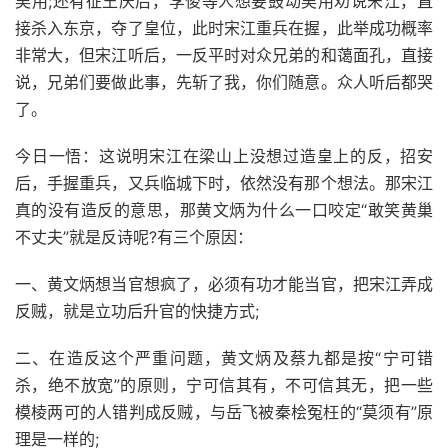
吴用;还有征王庆后，李俊等人想要鼓动吴用劝说宋江，直
接杀入东京，夺了皇位，此时宋江重兵在握，此举成功概率
非常大，但宋江听后，一反平时对众兄弟的和蔼面孔，直接
说，兄弟们要做此事，先斩了我，你们随意。众人听后都哭
了。
今日一悟：这说明宋江在梁山上没想过造皇上的反，招安
后，手握重兵，又兵临城下时，依然没有那个想法。那宋江
真的没有造反的意思，那黄文炳为什么一口咬定“敢笑黄巢
不丈夫”就是反诗呢?有三个原因：
一、黄文炳想当官想疯了，必须有功才能当官，把宋江弄成
反贼，就是立功后升官的快捷方式;
二、在造反这个严重问题，黄文炳及蔡九都是按“宁可错
杀，绝不放宽”的原则，宁可信其有，不可信其无，把一些
模棱两可的人错判成反贼，与岳飞被秦桧冤枉的“莫须有”原
理是一样的;