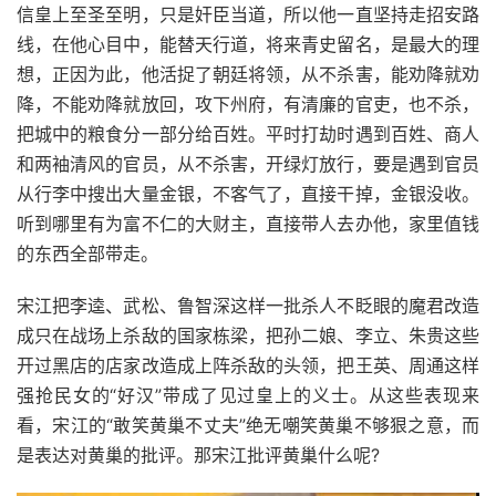
信皇上至圣至明，只是奸臣当道，所以他一直坚持走招安路
线，在他心目中，能替天行道，将来青史留名，是最大的理
想，正因为此，他活捉了朝廷将领，从不杀害，能劝降就劝
降，不能劝降就放回，攻下州府，有清廉的官吏，也不杀，
把城中的粮食分一部分给百姓。平时打劫时遇到百姓、商人
和两袖清风的官员，从不杀害，开绿灯放行，要是遇到官员
从行李中搜出大量金银，不客气了，直接干掉，金银没收。
听到哪里有为富不仁的大财主，直接带人去办他，家里值钱
的东西全部带走。
宋江把李逵、武松、鲁智深这样一批杀人不眨眼的魔君改造
成只在战场上杀敌的国家栋梁，把孙二娘、李立、朱贵这些
开过黑店的店家改造成上阵杀敌的头领，把王英、周通这样
强抢民女的“好汉”带成了见过皇上的义士。从这些表现来
看，宋江的“敢笑黄巢不丈夫”绝无嘲笑黄巢不够狠之意，而
是表达对黄巢的批评。那宋江批评黄巢什么呢?