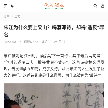




酒事
正文

宋江为什么要上梁山？喝酒写诗，却得“造反”罪
名
2020-03-27
阅读(7779)
评论(0)
赞(
2
)

宋江被刺配江州时，酒后写下一首诗，其中最后两句是：
“他时若遂凌云志，敢笑黄巢不丈夫”，这首诗被黄文炳发
现，告发到蔡九知府，成了反诗，从此宋江的人生发生了巨
大的转折。这首诗到底是什么意思，为什么被判为“反诗”?