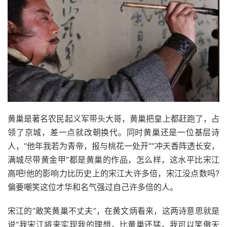
黄巢是著名农民起义军带头大哥，黄巢把皇上都赶跑了，占
领了京城，差一点就改朝换代。同时黄巢还是一位基层诗
人，“他年我若为青帝，报与桃花一处开”“冲天香阵透长安，
满城尽带黄金甲”都是黄巢的作品，怎么样，这水平比宋江
高吧!他的影响力比历史上的宋江大许多倍，宋江没点数吗?
偏要嘲笑这位才华和名气强过自己许多倍的人。
宋江的“敢笑黄巢不丈夫”，在黄文炳看来，这两诗意思就是
说“我宋江将来实现我的理想，比黄巢还猛，我可以笑傲天