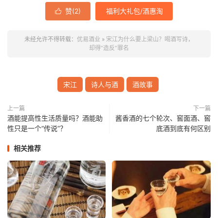
赞(
2
)
福利大礼包/酒惠淘

未经允许不得转载：
优易酒业
»
宋江为什么要上梁山？喝酒写诗，
却得“造反”罪名
宋江
诗人与酒
酒故事
上一篇
下一篇
酒能提高性生活质量吗？酒能助
酱香酒的七个轮次、窖面酒、窖
性只是一个“传说”？
底酒到底有何区别
相关推荐