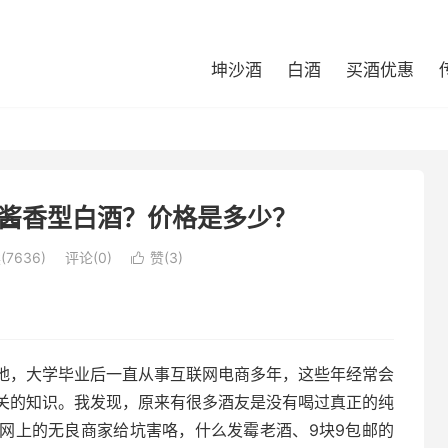
坤沙酒
白酒
买酒优惠
酱香型白酒？价格是多少？
7636)
评论(0)
赞(
3
)

地，大学毕业后一直从事互联网电商多年，这些年经常会
关的知识。我发现，原来有很多酒友是没有喝过真正的纯
网上的无良商家给坑害咯，什么发霉老酒、9块9包邮的