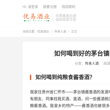
Hi, 请登录
我要注册
找回密码
优质酱香白酒
诚信经营交易
当前位置：
优易酒业
传承人酒
正文


如何喝到好的茅台镇
分类：
传承人酒
阅读(
如何喝到纯粮食酱香酒？
我家住贵州省仁怀市——茅台镇酱香酒的发源
有朋友、同事找我买酒、鉴酒，问一些酱酒相
粮酱香酒。我家乡的特产——酱香酒也被很多