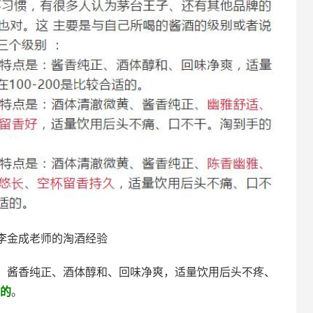
李金成老师的淘酒经验
：酱香纯正、酒体醇和、回味净爽，适量饮用后头不疼、
适的
。