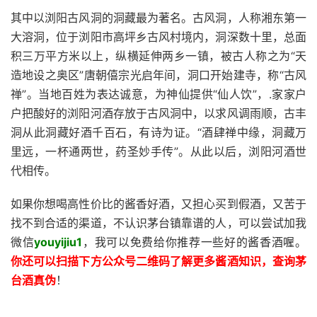
其中以浏阳古风洞的洞藏最为著名。古风洞，人称湘东第一
大溶洞，位于浏阳市高坪乡古风村境内，洞深数十里，总面
积三万平方米以上，纵横延伸两乡一镇，被古人称之为“天
造地设之奥区”唐朝僖宗光启年间，洞口开始建寺，称“古风
禅”。当地百姓为表达诚意，为神仙提供“仙人饮”，.家家户
户把酸好的浏阳河酒存放于古风洞中，以求风调雨顺，古丰
洞从此洞藏好酒千百石，有诗为证。“酒肆禅中缘，洞藏万
里远，一杯通两世，药圣妙手传”。从此以后，浏阳河酒世
代相传。
如果你想喝高性价比的酱香好酒，又担心买到假酒，又苦于
找不到合适的渠道，不认识茅台镇靠谱的人，可以尝试加我
微信
youyijiu1
，我可以免费给你推荐一些好的酱香酒喔。
你还
可以扫描下方公众号二维码了解更多酱酒知识，查询茅
台酒真伪
！