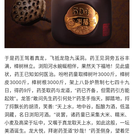
于是药王驾着真龙，飞抵龙隐九溪洞。药王见洞旁五谷丰
满，樟树林立。浏阳河水蜿蜒相伴，果然天下福地！见此盛
状，药王已知如何医治。吩咐药童取樟树叶3000斤，樟树
皮3000斤，樟树根3000斤，架上八卦炉熬制七七四十九
日，得药9斤，药圣取药与龙道，“药已齐备，但需药引方能
起效”。龙答:“敢问先生药引何处?“药圣手指天，脚踏地，捋
了捋飘长的胡须，笑善: “天上水，地中谷，酝酿为酒，低温
洞藏，名日浏阳河酒。”说罢，诸药童已采集大米、糯米、
小麦及高梁于坛中，又嘱于真龙取天上水，如此这般，一坛
美酒诞生。龙大悦，拜谢药圣道“妙哉！”药圣侧身，望着茫