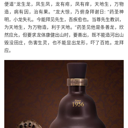
便道“龙生龙，凤生凤，龙有疮，凤有痒，天地生，万物
造，病有因，治有果。”龙大惊，乃俯身拜谢日: “药圣神
明，小龙失礼。今能拜见先生，吾疾愈也。当尊先生教训，
为天地生，为万物造，利于天地。”药圣见他是条善龙，欣
然应允，但要求龙体康健出山时，要善出，既不能造河出山
毁没田庄，伤害生灵，也不能显出龙形，吓了百姓。龙拜
应。