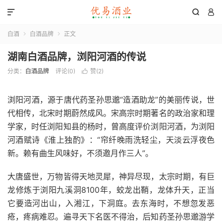



白酒
白酒品牌
正文


湖南白酒品牌，浏阳河酒的传说
分类：
白酒品牌
评论(0)
赞(
2
)

浏阳河酒，源于唐代药圣孙思邈“造酒助龙”的美丽传说，世
代相传，北宋时期蔚然成风。宋高宗时期著名的政治家和理
学家，时任浏阳知县的杨时，曾高度评价浏阳河酒，为浏阳
河酒赋诗《淮上独酌》：“帘纤晚雨洗轻尘，天淡云浮夜色
新。赖有曲生风味好，不须邀月作三人”。
大唐盛世，万物皆得天地灵犀，神异尽现，太宗时期，有巨
龙修炼于浏阳九溪洞8100年，蛟龙出鞘，龙体升天，正当
它要造河出山，入湘江，下洞庭。去东海时，不想忽发恶
疮，疼病难忍。遍寻天下名医不得治，后知药圣孙思邈游学