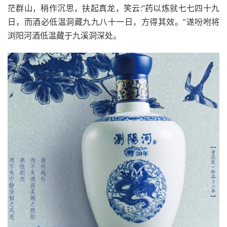
茫群山，稍作沉思，扶起真龙，笑云:“药以炼就七七四十九
日，而酒必低温洞藏九九八十一日，方得其效。”遂吩咐将
浏阳河酒低温藏于九溪洞深处。