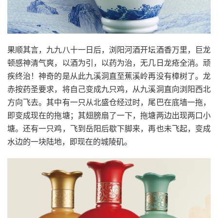
果顺其言，九九八十一日后，浏阳河酒开坛酒香万里，巨龙
顿感神清气爽，以酒为引，以药为治，无几日龙疮全消。顽
疾终治！神奇的是从此九溪洞直至蕉溪岭再没有樟树了。龙
赤按药圣要求，将自己变成九只鸡，从九溪洞直向浏阳西北
方向飞去。其中有一只从北盛仓经过时，尾巴在底墙一拖，
即变成现在的拖塘；其翅膀扇了一下，拖塘两边出现两口小
塘。还有一只鸡，飞到岳阳后歇下脚来，再也未飞起，变成
水边的一块陆地，即现在的城陵矶。