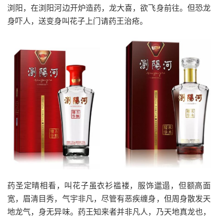
浏阳，在浏阳河边开炉造药，龙大喜，欲飞身前往。但恐龙
身吓人，送变身叫花子上门请药王治疮。
药圣定晴相看，叫花子虽衣衫褴褛，服饰邋遢，但额高面
宽，眉清目秀，气宇非凡，尽管有恶疾缠身，但周身散发天
地龙气，身无异味。药王知来者并非凡人，乃天地真龙也，