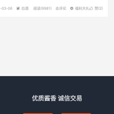
醇厚、回味悠长、空杯留香持久的感官特点。茅台酒酿造使用茅台
-03-06
白酒
阅读(9981)
去评论
福利大礼
赞(
2
)



优质酱香 诚信交易