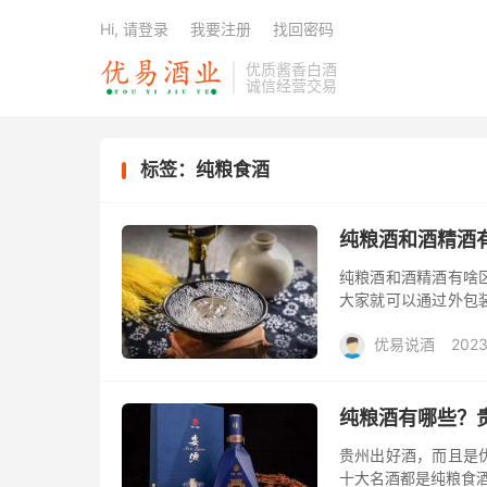
Hi, 请登录
我要注册
找回密码
优质酱香白酒
诚信经营交易
标签：纯粮食酒
纯粮酒和酒精酒
纯粮酒和酒精酒有啥
大家就可以通过外包
等。当然如果你购买
优易说酒
2023
理了几个简单...
礼包/酒惠淘
纯粮酒有哪些？
贵州出好酒，而且是
十大名酒都是纯粮食酒