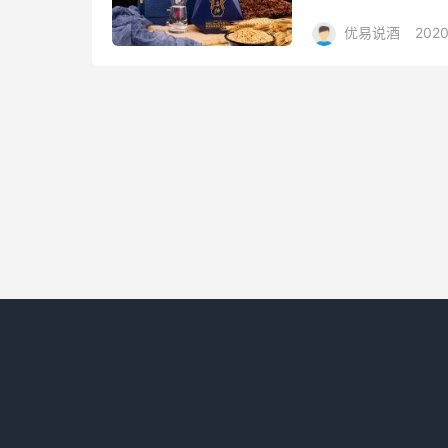
出、幽雅细腻、酒体
优易说酒
2020
镇本地红...
包/酒惠淘