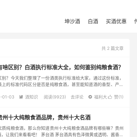
坤沙酒
白酒
买酒优惠
共 2 篇文章
有啥区别？白酒执行标准大全，如何鉴别纯粮食酒？
区别？今天我们整理了一份酒类执行标准给大家，通过这份标准，
装上的标准代码区分是否是纯粮食酒，甚至能知道酒的香型、产地
的是散装白酒，可能没办法通过执行标准来判定，我们也给大家整
-01-03
酒知识
阅读(9923)
去评论
福利大
赞(
1
)



贵州十大纯粮食酒品牌，贵州十大名酒
优质纯粮食酒，那么你知道贵州十大纯粮食酒品牌有哪些嘛？贵州
，让我们来看看吧！ 茅台酒 茅台酒具有色泽微黄或透明、酱香突