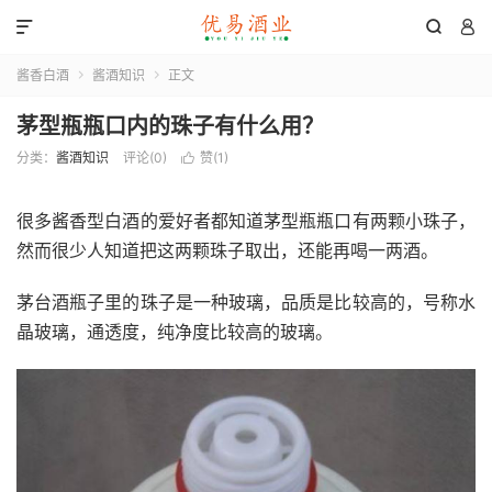



酱香白酒
酱酒知识
正文


茅型瓶瓶口内的珠子有什么用？
分类：
酱酒知识
评论(0)
赞(
1
)

很多酱香型白酒的爱好者都知道茅型瓶瓶口有两颗小珠子，
然而很少人知道把这两颗珠子取出，还能再喝一两酒。
茅台酒瓶子里的珠子是一种玻璃，品质是比较高的，号称水
晶玻璃，通透度，纯净度比较高的玻璃。