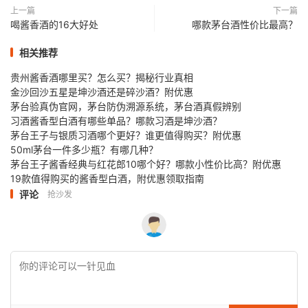
上一篇
下一篇
喝酱香酒的16大好处
哪款茅台酒性价比最高？
相关推荐
贵州酱香酒哪里买？怎么买？揭秘行业真相
金沙回沙五星是坤沙酒还是碎沙酒？附优惠
茅台验真伪官网，茅台防伪溯源系统，茅台酒真假辨别
习酒酱香型白酒有哪些单品？哪款习酒是坤沙酒？
茅台王子与银质习酒哪个更好？谁更值得购买？附优惠
50ml茅台一件多少瓶？有哪几种？
茅台王子酱香经典与红花郎10哪个好？哪款小性价比高？附优惠
19款值得购买的酱香型白酒，附优惠领取指南
评论
抢沙发