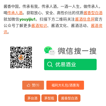
酱香中国，传承有我，传承人酒，一酒一人生，做传承人，
喝
传承人酒
。获取放心、安全、高性价比的优质
酱香型白酒
就加微信
youyijiu1
。扫描下方二维码关注
酱酒信息网
官方
公众号了解更多
酱酒知识
、酱酒文化、酱酒活动、
酱酒资
讯
。
赞(
1
)
福利大礼包/酒惠淘

茅台酒
茅型瓶
酱香型白酒