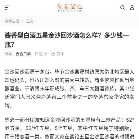



酱香白酒
正文

酱香型白酒五星金沙回沙酒怎么样？多少钱一
瓶？
分类：
酱香白酒
评论(0)
赞(
1
)

金沙回沙酒源于茅台。毕节金沙县源村镇原为黔北地区最大
盐运码头，也乃川盐入黔的最大中转站，商业繁荣推动当地
酿酒业，于清朝末年形成张、齐、车三大酿酒家族，其中张
氏掌门人张义斋为茅台三个前身之一的华茅东家华家的女
婿。
想必一部分朋友知道金沙回沙酒的五星档有三款产品：52°
老五星、53°红五星、51°五星，其中红五星属于特别版，
用于婚宴酒一类。故而大家在谈论五星金沙回沙酒的时候说