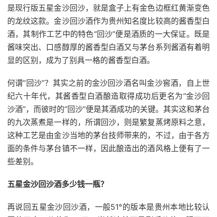
是现行版五星金沙回沙，就是盒子上有金色边框红黄渐变色
的龙纹这款。金沙回沙酒作为贵州知名度比较高的酱香型白
酒，其制作工艺中的特色“回沙”便是酒质的一大保证。既是
酱味突出、口感醇厚的酱香型白酒又与茅台系列酱酒有着明
显的区别，成为了别具一格的酱香型白酒。
何谓“回沙”？其实之前的金沙回沙酒名叫金沙窖酒，自上世
纪六十年代，其酱香型白酒酿造取得成功后更名为“金沙回
沙酒”，而彼时的“回沙”便是其酒成功的关键。其实这和茅台
的九次蒸煮是一样的，所谓回沙，则是繁复蒸烤原料之意，
这种工艺是由金沙当地的茅台技师带来的，不过，由于各方
面的条件与茅台镇不一样，因此酿造出的酒风格上便有了一
些差别。
五星金沙回沙酒多少钱一瓶？
再说回五星金沙回沙酒，一般51°的版本是贵州本地比较认