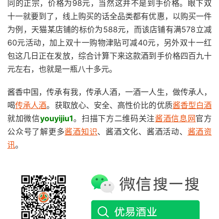
同的正宗，价格为98元，当然这并不是到手价格。眼下双
十一就要到了，线上购买的话全品类都有优惠，以购买一件
为例，天猫某店铺的标价为588元，而该店铺有满578立减
60元活动，加上双十一购物津贴可减40元，另外双十一红
包这几日正在发放，综合计算下来这款酒到手价格四百九十
元左右，也就是一瓶八十多元。
酱香中国，传承有我，传承人酒，一酒一人生，做传承人，
喝
传承人酒
。获取放心、安全、高性价比的优质
酱香型白酒
就加微信
youyijiu1
。扫描下方二维码关注
酱酒信息网
官方
公众号了解更多
酱酒知识
、酱酒文化、酱酒活动、
酱酒资
讯
。