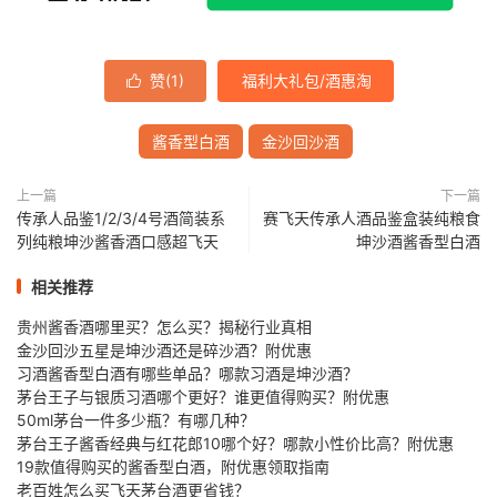
赞(
1
)
福利大礼包/酒惠淘

酱香型白酒
金沙回沙酒
上一篇
下一篇
传承人品鉴1/2/3/4号酒简装系
赛飞天传承人酒品鉴盒装纯粮食
列纯粮坤沙酱香酒口感超飞天
坤沙酒酱香型白酒
相关推荐
贵州酱香酒哪里买？怎么买？揭秘行业真相
金沙回沙五星是坤沙酒还是碎沙酒？附优惠
习酒酱香型白酒有哪些单品？哪款习酒是坤沙酒？
茅台王子与银质习酒哪个更好？谁更值得购买？附优惠
50ml茅台一件多少瓶？有哪几种？
茅台王子酱香经典与红花郎10哪个好？哪款小性价比高？附优惠
19款值得购买的酱香型白酒，附优惠领取指南
老百姓怎么买飞天茅台酒更省钱？