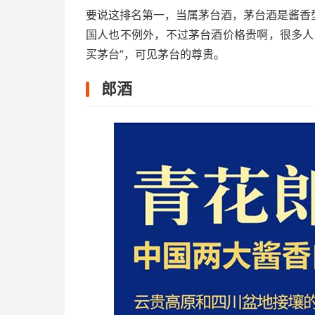
要说这排名第一，当属茅台酒，茅台酒是酱香
国人也不例外，不过茅台酒价格贵啊，很多人
买茅台”，可见茅台的尊贵。
郎酒