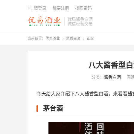
Hi, 请登录
我要注册
找回密码
优质酱香白酒
诚信经营交易
当前位置：
优易酒业
酱香白酒
正文


八大酱香型白
分类：
酱香白酒
阅读
今天给大家介绍下八大酱香型白酒，来看看酱
茅台酒