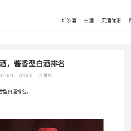
坤沙酒
白酒
买酒优惠
酒，酱香型白酒排名
(7481)
评论(0)
赞(
1
)

香型白酒排名。