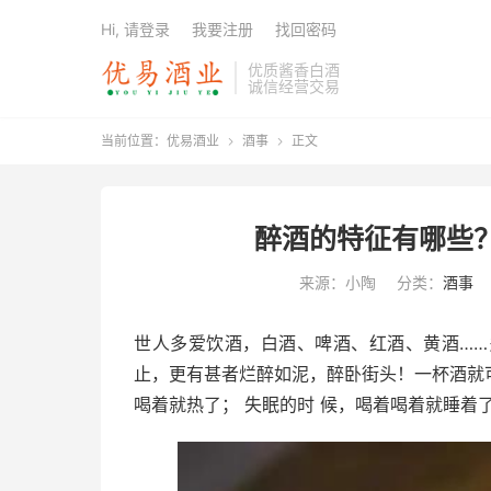
Hi, 请登录
我要注册
找回密码
优质酱香白酒
诚信经营交易
当前位置：
优易酒业
酒事
正文


醉酒的特征有哪些
来源：小陶
分类：
酒事
世人多爱饮酒，白酒、啤酒、红酒、黄酒…
止，更有甚者烂醉如泥，醉卧街头！一杯酒就
喝着就热了； 失眠的时 候，喝着喝着就睡着