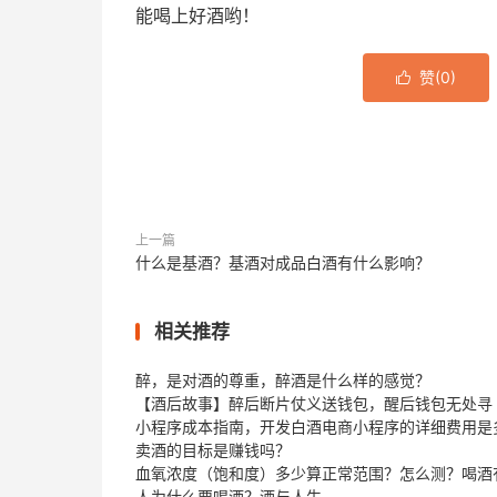
能喝上好酒哟！
赞(
0
)

上一篇
什么是基酒？基酒对成品白酒有什么影响？
相关推荐
醉，是对酒的尊重，醉酒是什么样的感觉？
【酒后故事】醉后断片仗义送钱包，醒后钱包无处寻
小程序成本指南，开发白酒电商小程序的详细费用是
卖酒的目标是赚钱吗？
血氧浓度（饱和度）多少算正常范围？怎么测？喝酒
人为什么要喝酒？酒与人生