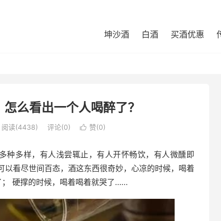
坤沙酒
白酒
买酒优惠
？怎么看出一个人喝醉了？
阅读(4438)
评论(0)
赞(
0
)

…多种多样，有人浅尝辄止，有人开怀畅饮，有人微醺即
可以看尽世间百态，酒这东西很奇妙，心凉的时候，喝着
了； 硬撑的时候，喝着喝着就哭了……