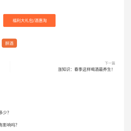
福利大礼包/酒惠淘
醉酒
下一篇
涨知识：春季这样喝酒最养生！
多少？
有影响吗？