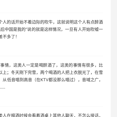
个人的话开始不着边际的吹牛，这就说明这个人有点醉酒
酒后中国是我的”说的就是这样情况，一旦有人开始吹嘘一
差不多了！
的事情，这类人一定是喝醉酒了，这类的事情有很多，比
以上；冬天刚下完雪，两个喝酒的人把上衣脱光了，在雪
，从低音唱到高音（在KTV都没那么唱过），音域之广，
……
类人在喝酒时候会看着酒桌上其他人聊天，不怎么接话，