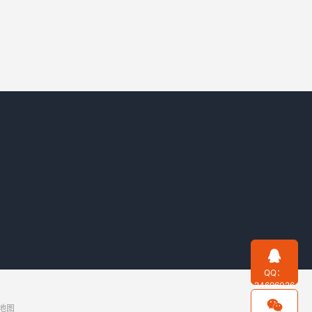

QQ：
24696026

地图