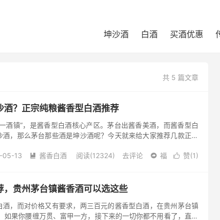
坤沙酒
白酒
买酒优惠
共 5 篇文章
沙酒？正宗纯粮酱香型白酒推荐
第一酒镇”，是酱香型白酒核心产区。茅台出酱香美酒，而酱香型白
沙酒，那么茅台那些酒是坤沙酒呢？今天就来给大家推荐几款正宗
 茅台镇 茅台镇是贵州省遵义市仁怀市下辖镇，位于贵州高原西北
-05-13
酱香白酒
阅读(12324)
去评论
福
赞(
1
)



荐，贵州茅台镇酱香酒可以选这些
白酒，而对价格又有要求，两三百元的酱香型白酒，在贵州茅台镇
？ 如果你腰缠万贯、富甲一方，接下来的一切你都不用看了，直接