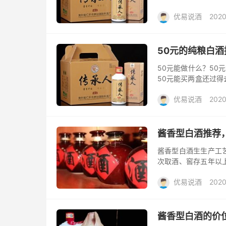
选飞天茅台就行，不
优易说酒
2020
不偿失啦。...
利大礼包/酒惠淘
50元的纯粮白
50元能做什么？50
50元能买两盒还过得
少呢？ 如果买包谷沙
优易说酒
2020
大礼包/酒惠淘
酱香型白酒推荐
酱香型白酒生生产工
次取酒、窖存五年以
白酒的成本高很多，
优易说酒
2020
的典型代表...
大礼包/酒惠淘
酱香型白酒的价