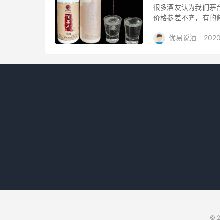
很多酒友认为我们茅
价格参差不齐，有的
大呢？到底酱香型白
优易说酒
2020
其实酱香型...
大礼包/酒惠淘
© 