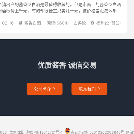
台镇出产的酱香型白酒是最值得收藏的。但是市面上的酱香型白酒
酱酒标价上千元，有的却很便宜只卖几十元，这价格差距怎么那么
酒的价位多少合适呢？酱香型白酒推荐两百元左右的产品如何呢？
-02-16
酱香白酒
阅读(6604)
去评论
福利
赞(
2
)



优质酱香 诚信交易
公司简介
联系我们


2026
优易酒业
黔ICP备19012721号-1
贵公网安备 52010202003645号
网站