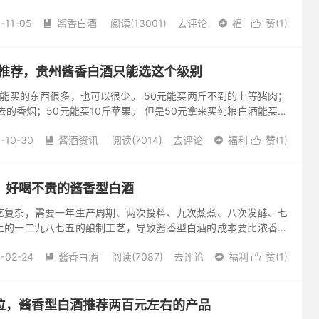
过有钱归有钱，你也要把你的眼睛擦得雪亮雪亮的，买到假货就得
-11-05
酱香白酒
阅读(13001)
去评论
福
赞(
1
)



酒推荐，贵州酱香白酒只能选这个级别
元能买的东西很多，也可以很少。 50元能买两斤不到的上等猪肉；
去的香烟；50元能买10斤苹果。 但是50元拿来买纯粮白酒能买多
，8元一斤算，可以买6斤纯粮包谷酒；如果买普通高粱酒，...
-10-30
酱酒资讯
阅读(7014)
去评论
福利
赞(
1
)



，好喝不贵的酱香型白酒
艺复杂，需要一年生产周期、两次投料、九次蒸煮、八次发酵、七
上的一二九八七五的酿制工艺，导致酱香型白酒的成本要比浓香型
所以在市场上体现出来价格就会贵一些。 飞天茅台酒是酱香型白酒
-02-24
酱香白酒
阅读(7087)
去评论
福利
赞(
1
)



位，酱香型白酒推荐两百元左右的产品