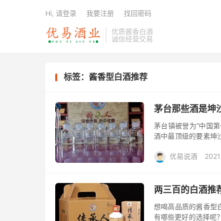
Hi, 请登录
我要注册
找回密码
优质酱香白酒
诚信经营交易
标签：酱香型白酒推荐
茅台那些酒是坤
茅台镇被誉为“中国
酒中最顶级的要素坤
的纯粮食酱香型白酒。
优易说酒
2021
部，大...
利大礼包/酒惠淘
两三百的白酒推
想喝高品质的酱香型
有哪些更好的选择呢