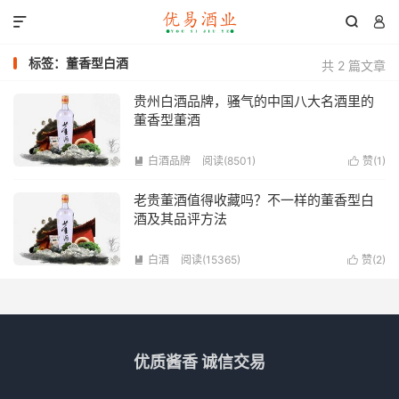



标签：董香型白酒
共 2 篇文章
贵州白酒品牌，骚气的中国八大名酒里的
董香型董酒
白酒品牌
阅读(8501)
赞(
1
)


老贵董酒值得收藏吗？不一样的董香型白
酒及其品评方法
白酒
阅读(15365)
赞(
2
)


优质酱香 诚信交易