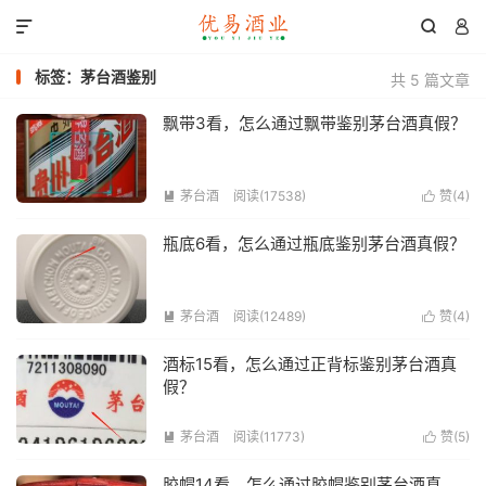



标签：茅台酒鉴别
共 5 篇文章
飘带3看，怎么通过飘带鉴别茅台酒真假？
茅台酒
阅读(17538)
赞(
4
)


瓶底6看，怎么通过瓶底鉴别茅台酒真假？
茅台酒
阅读(12489)
赞(
4
)


酒标15看，怎么通过正背标鉴别茅台酒真
假？
茅台酒
阅读(11773)
赞(
5
)


胶帽14看，怎么通过胶帽鉴别茅台酒真