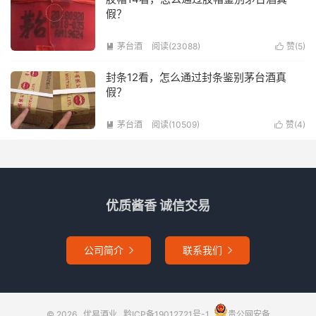
假？
茅台酒
阅读(23088)
赞(
5
)


封条12看，怎么通过封条鉴别茅台酒真
假？
茅台酒
阅读(10509)
赞(
4
)


优质酱香 诚信交易
公司简介
联系我们


© 2026
优易酒业
黔ICP备19012721号-1
贵公网安备