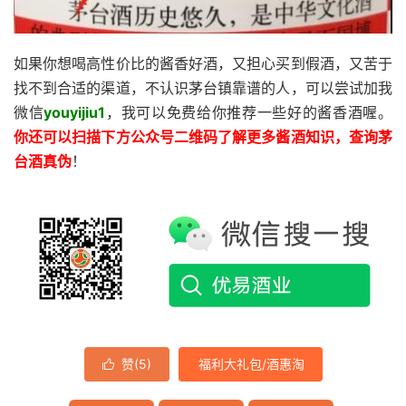
如果你想喝高性价比的酱香好酒，又担心买到假酒，又苦于
找不到合适的渠道，不认识茅台镇靠谱的人，可以尝试加我
微信
youyijiu1
，我可以免费给你推荐一些好的酱香酒喔。
你还
可以扫描下方公众号二维码了解更多酱酒知识，查询茅
台酒真伪
！
赞(
5
)
福利大礼包/酒惠淘
