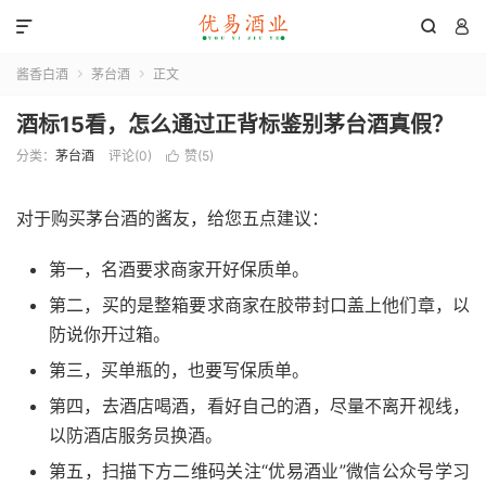



酱香白酒
茅台酒
正文


酒标15看，怎么通过正背标鉴别茅台酒真假？
分类：
茅台酒
评论(0)
赞(
5
)

对于购买茅台酒的酱友，给您五点建议：
第一，名酒要求商家开好保质单。
第二，买的是整箱要求商家在胶带封口盖上他们章，以
防说你开过箱。
第三，买单瓶的，也要写保质单。
第四，去酒店喝酒，看好自己的酒，尽量不离开视线，
以防酒店服务员换酒。
第五，扫描下方二维码关注“优易酒业”微信公众号学习