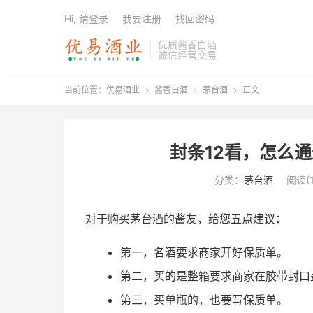
Hi, 请登录
我要注册
找回密码
优质酱香白酒
诚信经营交易
当前位置：
优易酒业
酱香白酒
茅台酒
正文



封条12看，怎么
分类：
茅台酒
阅读(1
对于购买茅台酒的酱友，给您五点建议：
第一，名酒要求商家开好保质单。
第二，买的是整箱要求商家在胶带封口
第三，买单瓶的，也要写保质单。