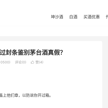
坤沙酒
白酒
买酒优惠
通过封条鉴别茅台酒真假？
0500)
评论(0)
赞(
4
)

盖上他们章，以防说你开过箱。