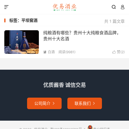



标签：平坝窖酒
共 1 篇文章
纯粮酒有哪些？贵州十大纯粮食酒品牌，
贵州十大名酒
白酒
阅读(9981)
赞(
2
)


优质酱香 诚信交易
公司简介
联系我们

